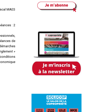
scal MAES
héances : 2
essionnels,
chéances de
s démarches
anglement »
 conditions
 économique