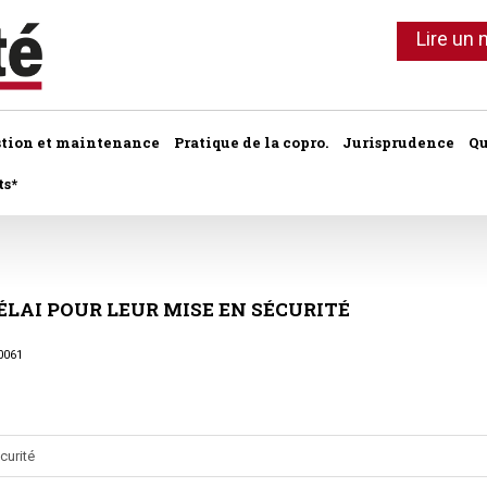
Lire un
stion et maintenance
Pratique de la copro.
Jurisprudence
Qu
ts*
Ils ont dit
Commentaires 
hème :
Lot de copropriété
Application du
PETITES CHRONIQUES :
Le chiffre
e
ÉLAI
POUR
LEUR
Syndic de copropriété
Lot de copropriété
MISE
EN
SÉCURITÉ
Conseil syndic
•
Erreurs à éviter
•
Sur le palier
Les indices
Travaux collectifs
Règlement de 
Parties communes
•
Le contentieux
0061
•
Côté pro
Travaux individuels
Parties comm
Autres actus
•
À chacun sa quote -part
Parties privatives
•
Les bons comptes d'Alain
Les charges
Parties privati
•
Vis ma vie de gestionnaire de
Règlement de copropriété
curité
copro