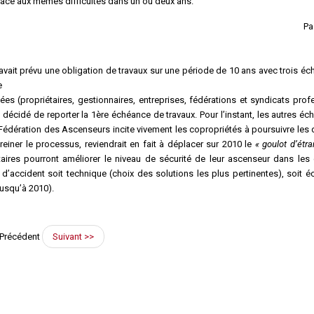
 face aux mêmes difficultés dans un ou deux ans.
Pa
 avait prévu une obligation de travaux sur une période de 10 ans avec trois éc
e
 (propriétaires, gestionnaires, entreprises, fédérations et syndicats prof
décidé de reporter la 1ère échéance de travaux. Pour l’instant, les autres é
 La Fédération des Ascenseurs incite vivement les copropriétés à poursuivre le
reiner le processus, reviendrait en fait à déplacer sur 2010 le
« goulot d’étr
aires pourront améliorer le niveau de sécurité de leur ascenseur dans les
s d’accident soit technique (choix des solutions les plus pertinentes), soit
jusqu’à 2010).
Précédent
Suivant >>