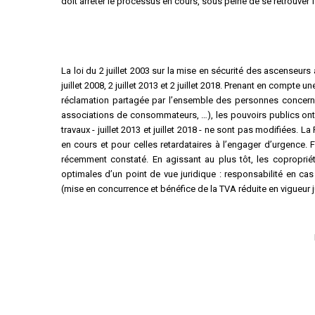
doit arrêter le processus en cours, sous peine de se retrouver
La loi du 2 juillet 2003 sur la mise en sécurité des ascenseurs
juillet 2008, 2 juillet 2013 et 2 juillet 2018. Prenant en compte un
réclamation partagée par l’ensemble des personnes concernées
associations de consommateurs, …), les pouvoirs publics ont 
travaux - juillet 2013 et juillet 2018 - ne sont pas modifiées.
en cours et pour celles retardataires à l’engager d’urgence. F
récemment constaté. En agissant au plus tôt, les copropriét
optimales d’un point de vue juridique : responsabilité en ca
(mise en concurrence et bénéfice de la TVA réduite en vigueur 