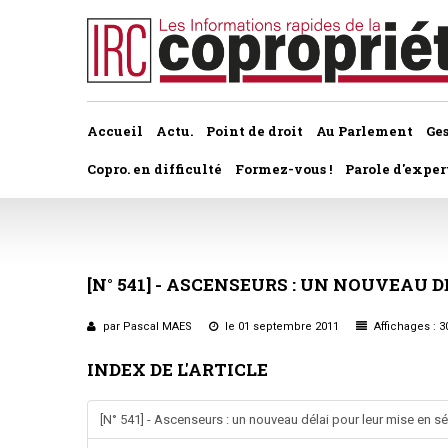
Accueil
Actu.
Point de droit
Au Parlement
Ge
Copro. en difficulté
Formez-vous !
Parole d'exper
À la une du dernier numéro
Jurisprudence par thème
Assemblée générale, par t
Au fil de l'actu
Association syndicale d
[N°
541]
-
ASCENSEURS
:
UN
NOUVEAU
D
Convocations
Interviews et entretiens
propriétaires
Pouvoirs
par Pascal MAES
le 01 septembre 2011
Affichages : 3
Marché de l’immobilier
Assemblée générale
INDEX DE L'ARTICLE
Bureaux de l'assemblée
Études et rapports
Application du statut
Vote des résolutions
[N° 541] - Ascenseurs : un nouveau délai pour leur mise en sé
PRÉCONISATIONS DU GRECCO
Bail d'habitation