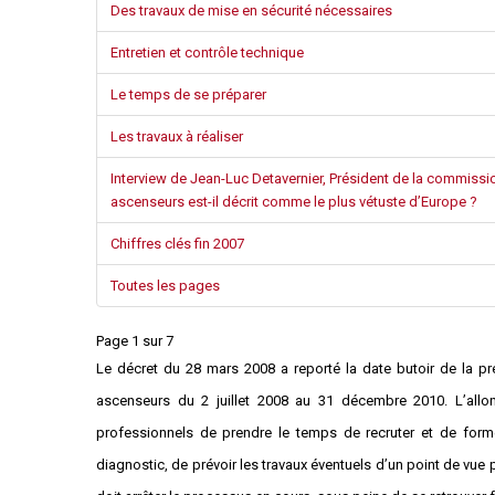
Des travaux de mise en sécurité nécessaires
Règles de majorité
Charges
Entretien et contrôle technique
Contestation
Le temps de se préparer
Conseil syndical
Procès verbal
Les travaux à réaliser
Concierge, gardien
Interview de Jean-Luc Detavernier, Président de la commiss
Contentieux
ascenseurs est-il décrit comme le plus vétuste d’Europe ?
Chiffres clés fin 2007
Toutes les pages
Page 1 sur 7
Le décret du 28 mars 2008 a reporté la date butoir de la p
ascenseurs du 2 juillet 2008 au 31 décembre 2010. L’all
professionnels de prendre le temps de recruter et de forme
diagnostic, de prévoir les travaux éventuels d’un point de vue 