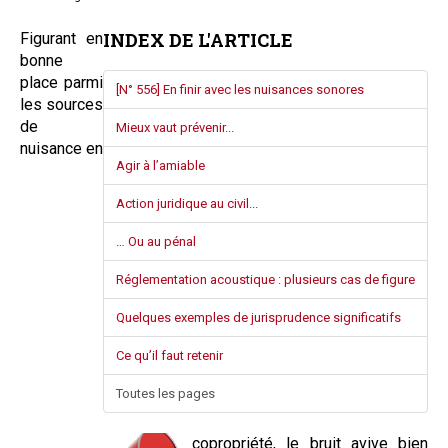
Questions/réponses
INDEX DE L'ARTICLE
Figurant en
Études juridiques
bonne
Copro. en difficulté
place parmi
[N° 556] En finir avec les nuisances sonores
Formez-vous !
les sources
de
Mieux vaut prévenir...
Parole d'experts*
nuisance en
Agir à l’amiable
Action juridique au civil...
… Ou au pénal
Réglementation acoustique : plusieurs cas de figure
Quelques exemples de jurisprudence significatifs
Ce qu’il faut retenir
Toutes les pages
copropriété
, le bruit avive bien