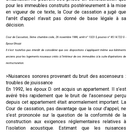
pour les immeubles construits postérieurement à la mise
en vigueur de ce texte, la Cour de cassation a jugé que
l’arrêt d’appel n’avait pas donné de base légale à sa
décision.
Cour de Cassation, 3ème chambre civile, 26 novembre 1986, arrêt n° 1323 S, pourvoi n° 85.14.722 G -
Epoux Ghozzi
Il n’est toutefois pas interdit de considérer que ces dispositions s’appliquent même aux bâtiments
anciens pour les logements nouveaux créés à l’intérieur de ces immeubles à la suite d’opérations de
restructuration.
>Nuisances sonores provenant du bruit des ascenseurs :
troubles de jouissance
En 1992, les époux D. ont acquis un appartement. Il s’est
avéré très rapidement que le bruit de l’ascenseur perçu
depuis cet appartement était anormalement important. La
Cour de cassation, pas davantage que la cour d’appel, ne
s’est prononcée sur la question de la conformité de la
construction aux exigences réglementaires relatives à
l’isolation acoustique. Estimant que les nuisances