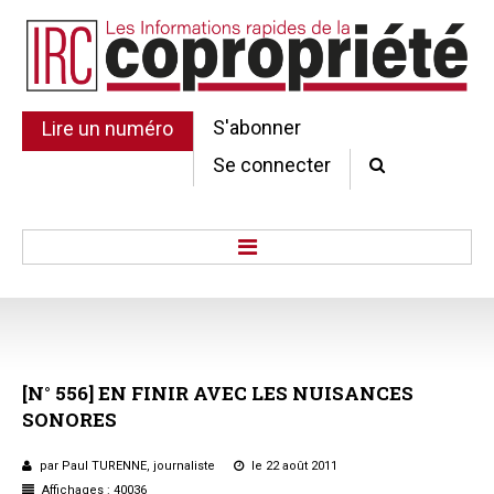
S'abonner
Lire un numéro
Se connecter
Accueil
Actu.
Point de droit
[N°
556]
EN
FINIR
AVEC
LES
NUISANCES
Au Parlement
SONORES
Gestion et maintenance
Pratique de la copro.
par Paul TURENNE, journaliste
le 22 août 2011
Jurisprudence
Affichages : 40036