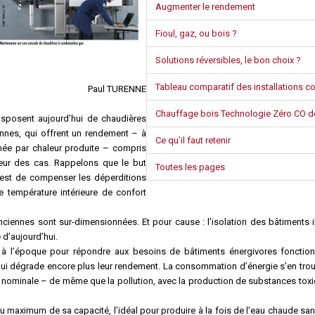
Syndic
Augmenter le rendement
Fioul, gaz, ou bois ?
Syndicat de copropriétaires
Solutions réversibles, le bon choix ?
Travaux
Tableau comparatif des installations co
Paul TURENNE
Marchands de sommeil et
Chauffage bois Technologie Zéro CO d
sposent aujourd’hui de chaudières
copropriété en difficulté
nnes, qui offrent un rendement – à
Ce qu’il faut retenir
mée par chaleur produite – compris
leur des cas. Rappelons que le but
Toutes les pages
e est de compenser les déperditions
e température intérieure de confort
anciennes sont sur-dimensionnées. Et pour cause : l’isolation des bâtiments il
 d’aujourd’hui.
à l’époque pour répondre aux besoins de bâtiments énergivores fonctio
ui dégrade encore plus leur rendement. La consommation d’énergie s’en trouv
ce nominale – de même que la pollution, avec la production de substances toxi
 maximum de sa capacité, l’idéal pour produire à la fois de l’eau chaude sani