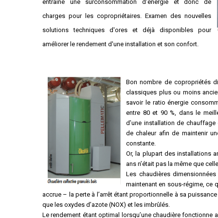
entraîne une surconsommation d'énergie et donc de
Règles de majorité
charges pour les copropriétaires. Examen des nouvelles
Charges
Contestation
solutions techniques d'ores et déjà disponibles pour
Conseil syndical
améliorer le rendement d'une installation et son confort.
Procès verbal
Concierge, gardien
Bon nombre de copropriétés di
Contentieux
classiques plus ou moins ancie
savoir le ratio énergie consom
entre 80 et 90 %, dans le meil
d’une installation de chauffag
de chaleur afin de maintenir un
constante.
Or, la plupart des installations 
ans n’était pas la même que celle
Les chaudières dimensionnées 
maintenant en sous-régime, ce q
accrue – la perte à l’arrêt étant proportionnelle à sa puissan
que les oxydes d’azote (NOX) et les imbrûlés.
Le rendement étant optimal lorsqu’une chaudière fonctionne au