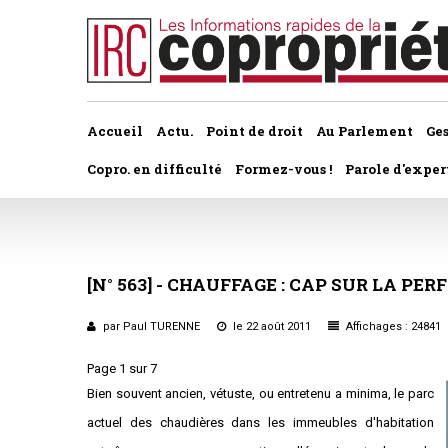
Accueil
Actu.
Point de droit
Au Parlement
Ge
Copro. en difficulté
Formez-vous !
Parole d'exper
À la une du dernier numéro
Jurisprudence par thème
Assemblée générale, par t
Au fil de l'actu
Association syndicale d
[N°
563]
-
CHAUFFAGE
:
CAP
SUR
LA
PER
Convocations
Interviews et entretiens
propriétaires
Pouvoirs
par Paul TURENNE
le 22 août 2011
Affichages : 24841
Marché de l’immobilier
Assemblée générale
Page 1 sur 7
Bureaux de l'assemblée
Bien souvent ancien, vétuste, ou entretenu a minima, le parc
Études et rapports
Application du statut
Vote des résolutions
actuel des chaudières dans les immeubles d'habitation
PRÉCONISATIONS DU GRECCO
Bail d'habitation