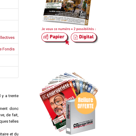
llectives
e Fondis
 y a trente
nnent donc
e, de fait,
ques telles
taire et du