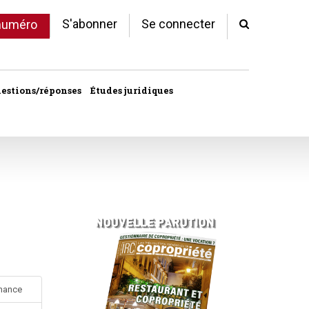
S'abonner
Se connecter
 numéro
estions/réponses
Études juridiques
d'arrêts
 statut
al
copropriété
unes
ves
rmance