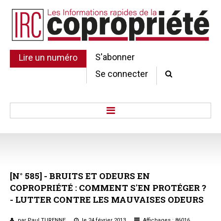
S'abonner
Lire un numéro
Se connecter
Accueil
Actu.
Point de droit
[N°
585]
-
BRUITS
ET
ODEURS
EN
Au Parlement
COPROPRIÉTÉ
:
COMMENT
S'EN
PROTÉGER
?
Gestion et maintenance
-
LUTTER
CONTRE
LES
MAUVAISES
ODEURS
Pratique de la copro.
Jurisprudence
par Paul TURENNE
le 24 février 2013
Affichages : 86016