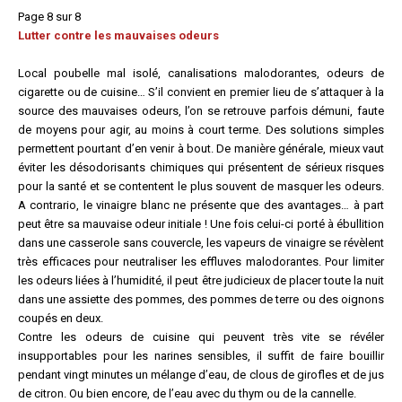
Page 8 sur 8
Lutter contre les mauvaises odeurs
Local poubelle mal isolé, canalisations malodorantes, odeurs de
cigarette ou de cuisine… S’il convient en premier lieu de s’attaquer à la
source des mauvaises odeurs, l’on se retrouve parfois démuni, faute
de moyens pour agir, au moins à court terme. Des solutions simples
permettent pourtant d’en venir à bout. De manière générale, mieux vaut
éviter les désodorisants chimiques qui présentent de sérieux risques
pour la santé et se contentent le plus souvent de masquer les odeurs.
A contrario, le vinaigre blanc ne présente que des avantages… à part
peut être sa mauvaise odeur initiale ! Une fois celui-ci porté à ébullition
dans une casserole sans couvercle, les vapeurs de vinaigre se révèlent
très efficaces pour neutraliser les effluves malodorantes. Pour limiter
les odeurs liées à l’humidité, il peut être judicieux de placer toute la nuit
dans une assiette des pommes, des pommes de terre ou des oignons
coupés en deux.
Contre les odeurs de cuisine qui peuvent très vite se révéler
insupportables pour les narines sensibles, il suffit de faire bouillir
pendant vingt minutes un mélange d’eau, de clous de girofles et de jus
de citron. Ou bien encore, de l’eau avec du thym ou de la cannelle.