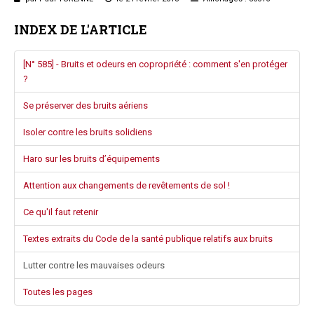
Questions/réponses
INDEX DE L'ARTICLE
Études juridiques
Copro. en difficulté
[N° 585] - Bruits et odeurs en copropriété : comment s'en protéger
Formez-vous !
?
Parole d'experts*
Se préserver des bruits aériens
Isoler contre les bruits solidiens
Haro sur les bruits d’équipements
Attention aux changements de revêtements de sol !
Ce qu'il faut retenir
Textes extraits du Code de la santé publique relatifs aux bruits
Lutter contre les mauvaises odeurs
Toutes les pages