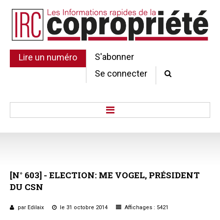
S'abonner
Lire un numéro
Se connecter
Accueil
Actu.
Point de droit
[N°
603]
-
ELECTION:
ME
VOGEL,
PRÉSIDENT
Au Parlement
DU
CSN
Gestion et maintenance
Pratique de la copro.
par Edilaix
le 31 octobre 2014
Affichages : 5421
Jurisprudence