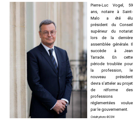
Pierre-Luc Vogel, 59
Questions/réponses
ans, notaire à Saint-
Études juridiques
Malo a été élu
Copro. en difficulté
président du Conseil
supérieur du notariat
Formez-vous !
lors de la dernière
Parole d'experts*
assemblée générale. Il
succède à Jean
Tarrade. En cette
période troublée pour
la profession, le
nouveau président
devra s’atteler au projet
de réforme des
professions
réglementées voulue
par le gouvernement.
Crédit photo ©CSN