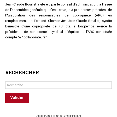
Jean-Claude Bouillet a été élu par le conseil d’administration, à l’issue
Questions/réponses
de l’assemblée générale qui s’est tenue, le 3 juin dernier, président de
Études juridiques
l’Association des responsables de copropriété (ARC) en
Copro. en difficulté
remplacement de Fernand Champavier. Jean-Claude Bouillet, syndic
bénévole d’une copropriété de 40 lots, a longtemps exercé la
Formez-vous !
présidence de son conseil syndical. L’équipe de l’ARC constituée
Parole d'experts*
compte 52 “collaborateurs“
RECHERCHER
Rechercher
Valider