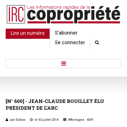
S'abonner
Lire un numéro
Se connecter
Accueil
Actu.
Point de droit
[N°
600]
-
JEAN-CLAUDE
BOUILLET
ÉLU
Au Parlement
PRÉSIDENT
DE
L’ARC
Gestion et maintenance
Pratique de la copro.
par Edilaix
le 02 juillet 2014
Affichages : 4091
Jurisprudence