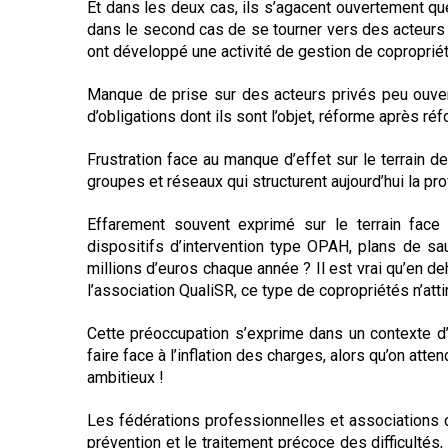
Et dans les deux cas, ils s’agacent ouvertement qu
Règles de majorité
dans le second cas de se tourner vers des acteurs p
Charges
ont développé une activité de gestion de coproprié
Contestation
Conseil syndical
Manque de prise sur des acteurs privés peu ouverts
Procès verbal
d’obligations dont ils sont l’objet, réforme après ré
Concierge, gardien
Frustration face au manque d’effet sur le terrain 
Contentieux
groupes et réseaux qui structurent aujourd’hui la pr
Effarement souvent exprimé sur le terrain face
dispositifs d’intervention type OPAH, plans de sa
millions d’euros chaque année ? Il est vrai qu’en de
l’association QualiSR, ce type de copropriétés n’atti
Cette préoccupation s’exprime dans un contexte d’
faire face à l’inflation des charges, alors qu’on att
ambitieux !
Les fédérations professionnelles et associations
prévention et le traitement précoce des difficultés