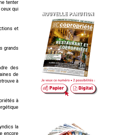
me tenter
 ceux qui
ctions et
es grands
adre des
taines de
etrouve à
priétés à
ergétique
yndics la
te encore