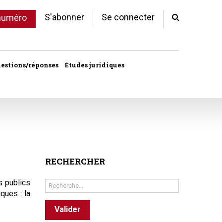
S'abonner
Se connecter
 numéro
estions/réponses
Études juridiques
d'arrêts
 statut
al
copropriété
RECHERCHER
unes
s publics
Rechercher
ques : la
ves
Valider