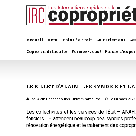
Accueil
Actu.
Point de droit
Au Parlement
Ge
Copro. en difficulté
Formez-vous !
Parole d'exper
À la une du dernier numéro
Jurisprudence par thème
Assemblée générale, par t
Au fil de l'actu
Association syndicale d
LE
BILLET
D'ALAIN
:
LES
SYNDICS
ET
LA
Convocations
Interviews et entretiens
propriétaires
Pouvoirs
par Alain Papadopoulos, Universimmo-Pro
le 08 mars 2023
Marché de l’immobilier
Assemblée générale
L
es collectivités et les services de l’État – ANAH
Bureaux de l'assemblée
fonciers… – attendent beaucoup des syndics profes
Études et rapports
Application du statut
rénovation énergétique et le traitement des copropri
Vote des résolutions
PRÉCONISATIONS DU GRECCO
Bail d'habitation