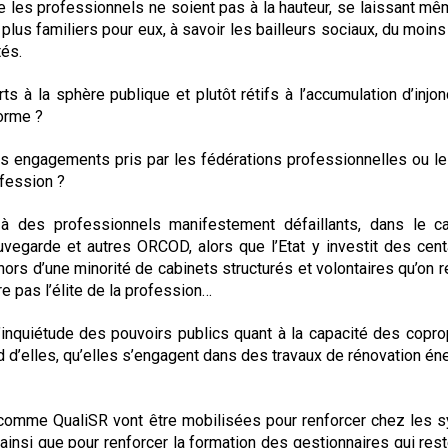
e les professionnels ne soient pas à la hauteur, se laissant mê
Syndic
lus familiers pour eux, à savoir les bailleurs sociaux, du moins
tés.
Syndicat de copropriétaires
 à la sphère publique et plutôt rétifs à l’accumulation d’injon
Travaux
forme ?
Marchands de sommeil et
des engagements pris par les fédérations professionnelles ou l
copropriété en difficulté
ofession ?
 à des professionnels manifestement défaillants, dans le c
uvegarde et autres ORCOD, alors que l’Etat y investit des cen
hors d’une minorité de cabinets structurés et volontaires qu’on r
re pas l’élite de la profession…
inquiétude des pouvoirs publics quant à la capacité des copro
end d’elles, qu’elles s’engagent dans des travaux de rénovation én
 comme QualiSR vont être mobilisées pour renforcer chez les s
, ainsi que pour renforcer la formation des gestionnaires qui res