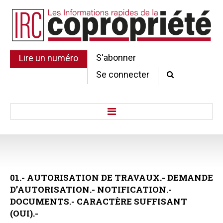
S'abonner
Lire un numéro
Se connecter
Accueil
Actu.
Point de droit
01.-
AUTORISATION
DE
TRAVAUX.-
DEMANDE
Au Parlement
D’AUTORISATION.-
NOTIFICATION.-
Gestion et maintenance
DOCUMENTS.-
CARACTÈRE
SUFFISANT
Pratique de la copro.
(OUI).-
Jurisprudence