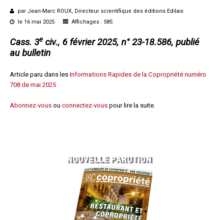
Questions/réponses
par Jean-Marc ROUX, Directeur scientifique des éditions Edilaix
le 16 mai 2025
Affichages : 585
Études juridiques
Copro. en difficulté
e
Cass. 3
civ., 6 février 2025, n° 23-18.586, publié
Formez-vous !
au bulletin
Parole d'experts*
Article paru dans les
Informations Rapides de la Copropriété numéro
708 de mai 2025
Abonnez-vous
ou
connectez-vous
pour lire la suite.