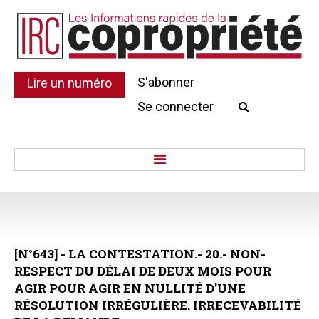
S'abonner
Lire un numéro
Se connecter
Accueil
Actu.
Point de droit
[N°643]
-
LA
CONTESTATION.-
20.-
NON-
Au Parlement
RESPECT
DU
DÉLAI
DE
DEUX
MOIS
POUR
Gestion et maintenance
AGIR
POUR
AGIR
EN
NULLITÉ
D’UNE
Pratique de la copro.
RÉSOLUTION
IRRÉGULIÈRE.
IRRECEVABILITÉ
Jurisprudence