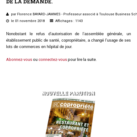
DE
LA
DEMANDE.
Questions/réponses
Études juridiques
par Florence BAYARD-JAMMES - Professeur associé à Toulouse Business Sc
le 01 novembre 2018
Affichages : 1143
Copro. en difficulté
Formez-vous !
Nonobstant le refus d’autorisation de l’assemblée générale, un
Parole d'experts*
établissement public de santé, copropriétaire, a changé l’usage de ses
lots de commerces en hôpital de jour.
Abonnez-vous
ou
connectez-vous
pour lire la suite.