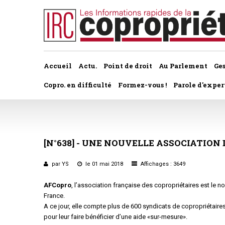
Accueil
Actu.
Point de droit
Au Parlement
Ge
Copro. en difficulté
Formez-vous !
Parole d'exper
À la une du dernier numéro
Jurisprudence par thème
Assemblée générale, par t
Au fil de l'actu
Association syndicale d
[N°638]
-
UNE
NOUVELLE
ASSOCIATION
Convocations
Interviews et entretiens
propriétaires
Pouvoirs
par YS
le 01 mai 2018
Affichages : 3649
Marché de l’immobilier
Assemblée générale
AFCopro
, l’association française des copropriétaires est le
Bureaux de l'assemblée
France.
Études et rapports
Application du statut
A ce jour, elle compte plus de 600 syndicats de copropriétair
Vote des résolutions
pour leur faire bénéficier d’une aide «sur-mesure».
PRÉCONISATIONS DU GRECCO
Bail d'habitation