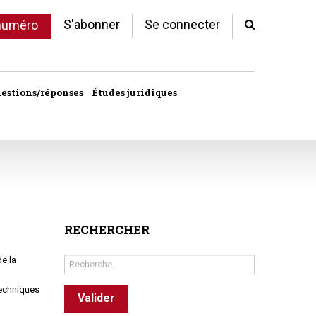
S'abonner
Se connecter
 numéro
estions/réponses
Études juridiques
d'arrêts
 statut
al
copropriété
RECHERCHER
unes
Rechercher
e la
ves
techniques
Valider