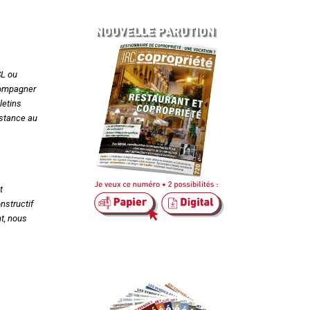
SL ou
ccompagner
letins
istance au
t
nstructif
t, nous