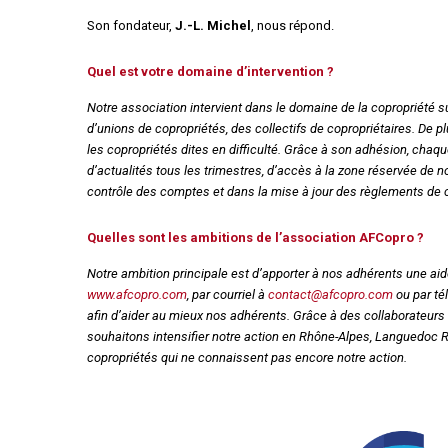
Règles de majorité
Son fondateur,
J.-L. Michel
, nous répond.
Charges
Contestation
Quel est votre domaine d’intervention ?
Conseil syndical
Procès verbal
Notre association intervient dans le domaine de la copropriété
d’unions de copropriétés, des collectifs de copropriétaires. De
Concierge, gardien
les copropriétés dites en difficulté. Grâce à son adhésion, chaqu
d’actualités tous les trimestres, d’accès à la zone réservée de 
Contentieux
contrôle des comptes et dans la mise à jour des règlements de c
Quelles sont les ambitions de l’association AFCopro ?
Notre ambition principale est d’apporter à nos adhérents une aid
www.afcopro.com
, par courriel à
contact@afcopro.com
ou par té
afin d’aider au mieux nos adhérents. Grâce à des collaborateurs
souhaitons intensifier notre action en Rhône-Alpes, Languedoc R
copropriétés qui ne connaissent pas encore notre action.