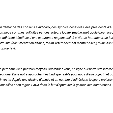
Syndic
Syndicat de copropriétaires
Travaux
 sur demande des conseils syndicaux, des syndics bénévoles, des présidents d’A
 plus, nous sommes sollicités par des acteurs locaux (mairie, métropole) pour a
Marchands de sommeil et
e adhérent bénéficie d’une assurance responsabilité civile, de formations, de bul
notre site (documentation affinée, forum, référencement d’entreprises), d’une ass
copropriété en difficulté
opropriété.
e personnalisée par tous moyens, sur rendez-vous, en ligne sur notre site interne
léphone. Dans notre approche, il est indispensable pour nous d’être objectif et co
 investis depuis une dizaine d’année et un nombre d’adhésions toujours croissan
oussillon et en région PACA dans le but d’optimiser la gestion des nombreuses