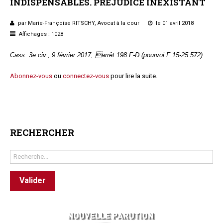
INDISPENSABLES.
PRÉJUDICE
INEXISTANT
Questions/réponses
Études juridiques
par Marie-Françoise RITSCHY, Avocat à la cour
le 01 avril 2018
Affichages : 1028
Copro. en difficulté
Formez-vous !
Cass. 3e civ., 9 février 2017, arrêt 198 F-D (pourvoi F 15-25.572).
Parole d'experts*
Abonnez-vous
ou
connectez-vous
pour lire la suite.
RECHERCHER
Rechercher
Valider