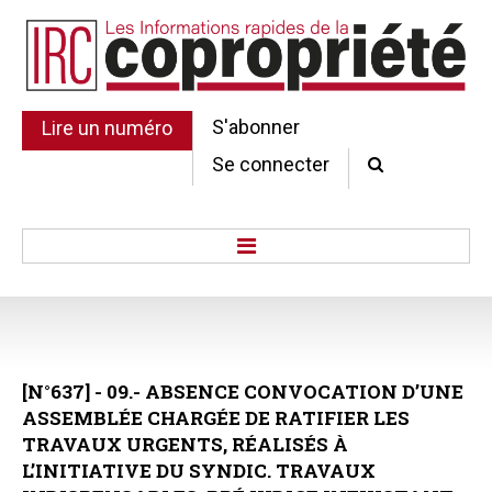
S'abonner
Lire un numéro
Se connecter
Accueil
Actu.
Point de droit
[N°637]
-
09.-
ABSENCE
CONVOCATION
D’UNE
Au Parlement
ASSEMBLÉE
CHARGÉE
DE
RATIFIER
LES
Gestion et maintenance
TRAVAUX
URGENTS,
RÉALISÉS
À
Pratique de la copro.
L’INITIATIVE
DU
SYNDIC.
TRAVAUX
Jurisprudence