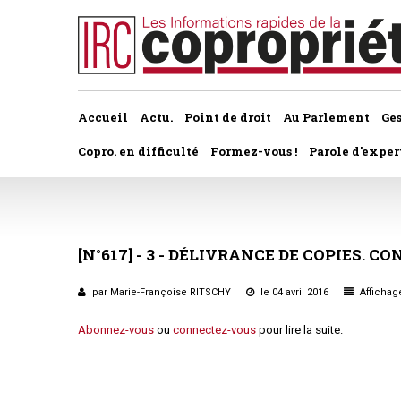
Accueil
Actu.
Point de droit
Au Parlement
Ge
Copro. en difficulté
Formez-vous !
Parole d'exper
À la une du dernier numéro
Jurisprudence par thème
Assemblée générale, par t
Au fil de l'actu
Association syndicale d
[N°617]
-
3
-
DÉLIVRANCE
DE
COPIES.
CO
Convocations
Interviews et entretiens
propriétaires
Pouvoirs
par Marie-Françoise RITSCHY
le 04 avril 2016
Affichage
Marché de l’immobilier
Assemblée générale
Abonnez-vous
ou
connectez-vous
pour lire la suite.
Bureaux de l'assemblée
Études et rapports
Application du statut
Vote des résolutions
PRÉCONISATIONS DU GRECCO
Bail d'habitation