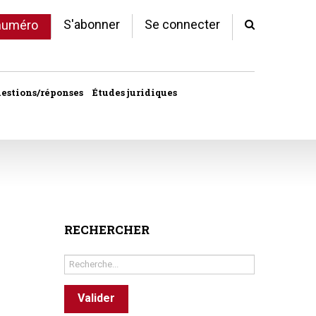
S'abonner
Se connecter
 numéro
estions/réponses
Études juridiques
d'arrêts
 statut
al
copropriété
RECHERCHER
unes
Rechercher
ves
Valider