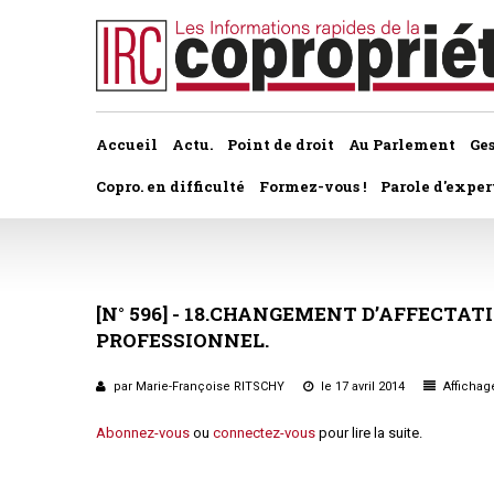
Accueil
Actu.
Point de droit
Au Parlement
Ge
Copro. en difficulté
Formez-vous !
Parole d'exper
À la une du dernier numéro
Jurisprudence par thème
Assemblée générale, par t
Au fil de l'actu
Association syndicale d
[N°
596]
-
18.CHANGEMENT
D’AFFECTAT
Convocations
PROFESSIONNEL.
Interviews et entretiens
propriétaires
Pouvoirs
par Marie-Françoise RITSCHY
le 17 avril 2014
Affichage
Marché de l’immobilier
Assemblée générale
Bureaux de l'assemblée
Abonnez-vous
ou
connectez-vous
pour lire la suite.
Études et rapports
Application du statut
Vote des résolutions
PRÉCONISATIONS DU GRECCO
Bail d'habitation