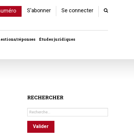
S'abonner
Se connecter
 numéro
estions/réponses
Études juridiques
d'arrêts
 statut
al
copropriété
RECHERCHER
unes
Rechercher
ves
Valider