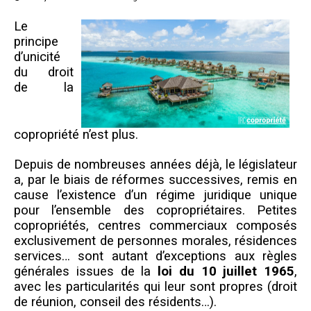
Questions/réponses
Le
Études juridiques
principe
Copro. en difficulté
d’unicité
du droit
Formez-vous !
de la
Parole d'experts*
copropriété n’est plus.
Depuis de nombreuses années déjà, le législateur
a, par le biais de réformes successives, remis en
cause l’existence d’un régime juridique unique
pour l’ensemble des copropriétaires. Petites
copropriétés, centres commerciaux composés
exclusivement de personnes morales, résidences
services… sont autant d’exceptions aux règles
générales issues de la
loi du 10 juillet 1965
,
avec les particularités qui leur sont propres (droit
de réunion, conseil des résidents…).