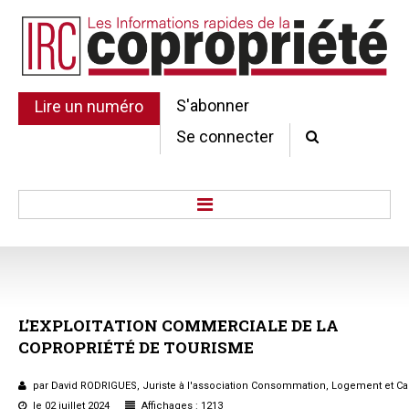
S'abonner
Lire un numéro
Se connecter
Accueil
Actu.
Point de droit
L’EXPLOITATION
COMMERCIALE
DE
LA
Au Parlement
COPROPRIÉTÉ
DE
TOURISME
Gestion et maintenance
Pratique de la copro.
par David RODRIGUES, Juriste à l'association Consommation, Logement et Ca
Jurisprudence
le 02 juillet 2024
Affichages : 1213