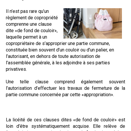
Questions/réponses
Il n’est pas rare qu’un
Études juridiques
règlement de copropriété
Copro. en difficulté
comprenne une clause
Formez-vous !
dite «de fond de couloir»,
laquelle permet à un
Parole d'experts*
copropriétaire de s’approprier une partie commune,
constituée bien souvent d’un couloir ou d’un palier, en
l’autorisant, en dehors de toute autorisation de
l’assemblée générale, à les adjoindre à ses parties
privatives.
Une telle clause comprend également souvent
l’autorisation d’effectuer les travaux de fermeture de la
partie commune concernée par cette «appropriation».
L
a licéité de ces clauses dites «de fond de couloir» est
loin d’être systématiquement acquise. Elle relève de