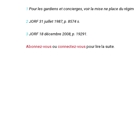
Règles de majorité
1
Pour les gardiens et concierges, voir la mise ne place du régime
Charges
Contestation
2
JORF 31 juillet 1987, p. 8574 s.
Conseil syndical
Procès verbal
3
JORF 18 décembre 2008, p. 19291.
Concierge, gardien
Abonnez-vous
ou
connectez-vous
pour lire la suite.
Contentieux