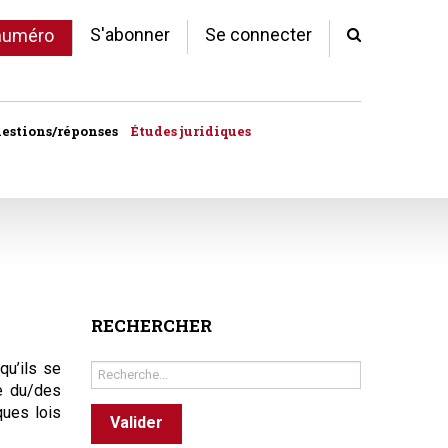
S'abonner
Se connecter
 numéro
estions/réponses
Études juridiques
d'arrêts
 statut
al
copropriété
RECHERCHER
unes
qu’ils se
Rechercher
te du/des
ves
ques lois
Valider