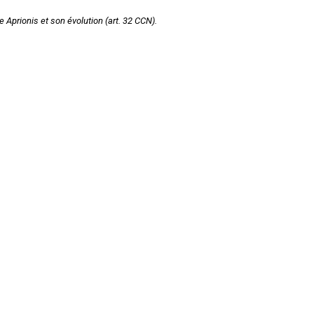
Syndic
 Aprionis et son évolution (art. 32 CCN).
Syndicat de copropriétaires
Travaux
Marchands de sommeil et
copropriété en difficulté