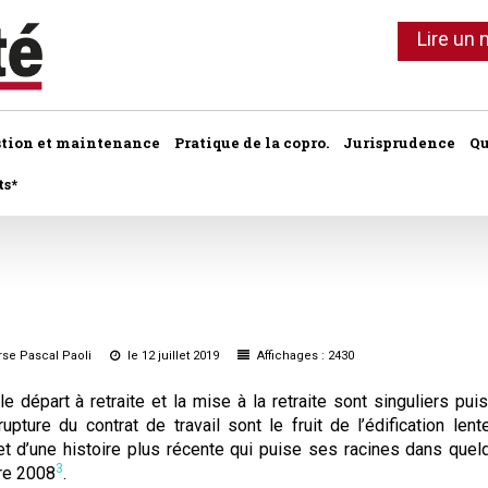
Lire un
stion et maintenance
Pratique de la copro.
Jurisprudence
Qu
ts*
Ils ont dit
Commentaires 
hème :
Lot de copropriété
Application du
PETITES CHRONIQUES :
Le chiffre
e
Syndic de copropriété
Lot de copropriété
Conseil syndic
•
Erreurs à éviter
•
Sur le palier
Les indices
Travaux collectifs
Règlement de 
Parties communes
•
Le contentieux
rse Pascal Paoli
le 12 juillet 2019
Affichages : 2430
•
Côté pro
Travaux individuels
Parties comm
Autres actus
e départ à retraite et la mise à la retraite sont singuliers puis
•
À chacun sa quote -part
Parties privatives
pture du contrat de travail sont le fruit de l’édification len
•
Les bons comptes d'Alain
Les charges
Parties privati
•
Vis ma vie de gestionnaire de
et d’une histoire plus récente qui puise ses racines dans quel
Règlement de copropriété
copro
3
re 2008
.