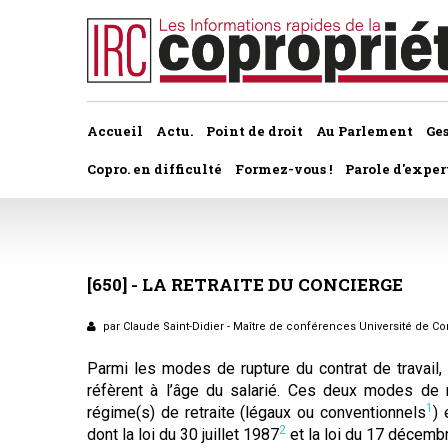
Accueil
Actu.
Point de droit
Au Parlement
Ge
Copro. en difficulté
Formez-vous !
Parole d'exper
À la une du dernier numéro
Jurisprudence par thème
Assemblée générale, par t
Au fil de l'actu
Association syndicale d
[650]
-
LA
RETRAITE
DU
CONCIERGE
Convocations
Interviews et entretiens
propriétaires
Pouvoirs
par Claude Saint-Didier - Maître de conférences Université de Co
Marché de l’immobilier
Assemblée générale
Parmi les modes de rupture du contrat de travail, l
Bureaux de l'assemblée
réfèrent à l’âge du salarié. Ces deux modes de ru
Études et rapports
Application du statut
1
régime(s) de retraite (légaux ou conventionnels
) 
Vote des résolutions
2
dont la loi du 30 juillet 1987
et la loi du 17 décemb
PRÉCONISATIONS DU GRECCO
Bail d'habitation