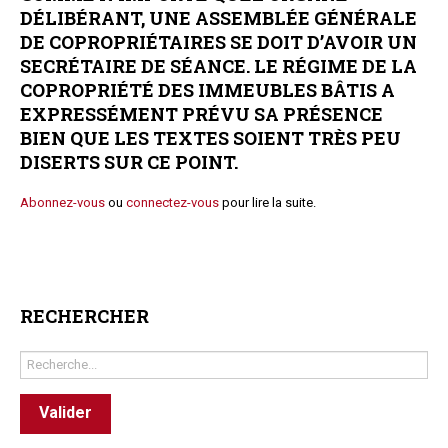
DÉLIBÉRANT, UNE ASSEMBLÉE GÉNÉRALE
Questions/réponses
DE COPROPRIÉTAIRES SE DOIT D’AVOIR UN
Études juridiques
SECRÉTAIRE DE SÉANCE. LE RÉGIME DE LA
Copro. en difficulté
COPROPRIÉTÉ DES IMMEUBLES BÂTIS A
Formez-vous !
EXPRESSÉMENT PRÉVU SA PRÉSENCE
Parole d'experts*
BIEN QUE LES TEXTES SOIENT TRÈS PEU
DISERTS SUR CE POINT.
Abonnez-vous
ou
connectez-vous
pour lire la suite.
RECHERCHER
Rechercher
Valider