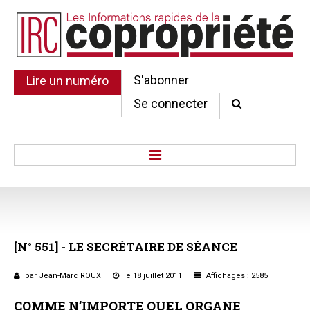
S'abonner
Lire un numéro
Se connecter
Accueil
Actu.
Point de droit
[N°
551]
-
LE
SECRÉTAIRE
DE
SÉANCE
Au Parlement
Gestion et maintenance
par Jean-Marc ROUX
le 18 juillet 2011
Affichages : 2585
Pratique de la copro.
COMME N’IMPORTE QUEL ORGANE
Jurisprudence