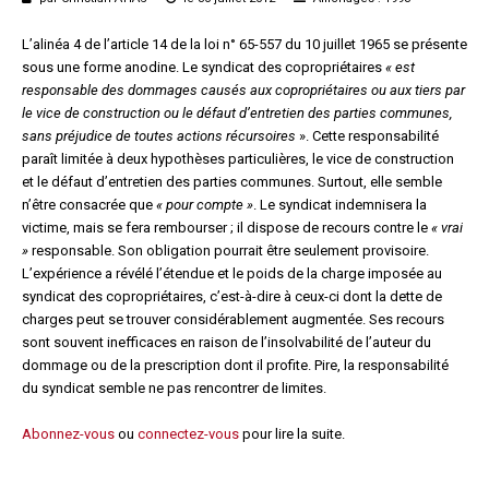
Questions/réponses
L’alinéa 4 de l’article 14 de la loi n° 65-557 du 10 juillet 1965 se présente
Études juridiques
sous une forme anodine. Le syndicat des copropriétaires
« est
Copro. en difficulté
responsable des dommages causés aux copropriétaires ou aux tiers par
Formez-vous !
le vice de construction ou le défaut d’entretien des parties communes,
sans préjudice de toutes actions récursoires
». Cette responsabilité
Parole d'experts*
paraît limitée à deux hypothèses particulières, le vice de construction
et le défaut d’entretien des parties communes. Surtout, elle semble
n’être consacrée que
« pour compte »
. Le syndicat indemnisera la
victime, mais se fera rembourser ; il dispose de recours contre le
« vrai
»
responsable. Son obligation pourrait être seulement provisoire.
L’expérience a révélé l’étendue et le poids de la charge imposée au
syndicat des copropriétaires, c’est-à-dire à ceux-ci dont la dette de
charges peut se trouver considérablement augmentée. Ses recours
sont souvent inefficaces en raison de l’insolvabilité de l’auteur du
dommage ou de la prescription dont il profite. Pire, la responsa­­bilité
du syndicat semble ne pas rencontrer de limites.
Abonnez-vous
ou
connectez-vous
pour lire la suite.