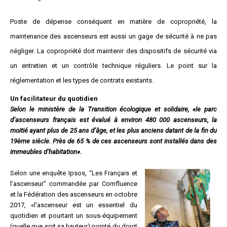
Questions/réponses
Poste de dépense conséquent en matière de copropriété, la
Études juridiques
maintenance des ascenseurs est aussi un gage de sécurité à ne pas
Copro. en difficulté
négliger. La copropriété doit maintenir des dispositifs de sécurité via
Formez-vous !
Parole d'experts*
un entretien et un contrôle technique réguliers. Le point sur la
réglementation et les types de contrats existants.
Un facilitateur du quotidien
Selon le ministère de la Transition écologique et solidaire, «le parc
d’ascenseurs français est évalué à environ 480 000 ascenseurs, la
moitié ayant plus de 25 ans d’âge, et les plus anciens datant de la fin du
19ème siècle. Près de 65 % de ces ascenseurs sont installés dans des
immeubles d’habitation».
Selon une enquête Ipsos, “Les Français et
l’ascenseur” commandée par Comfluence
et la Fédération des ascenseurs en octobre
2017, «l’ascenseur est un essentiel du
quotidien et pourtant un sous-équipement
(quelle que soit sa hauteur) pointé du doigt