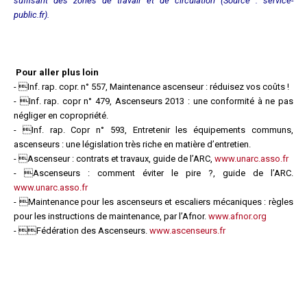
suffisant des zones de travail et de circulation (Source :
service-
public.fr
).
Pour aller plus loin
- Inf. rap. copr. n° 557, Maintenance ascenseur : réduisez vos coûts !
- Inf. rap. copr n° 479, Ascenseurs 2013 : une conformité à ne pas
négliger en copropriété.
- Inf. rap. Copr n° 593, Entretenir les équipements communs,
ascenseurs : une législation très riche en matière d’entretien.
- Ascenseur : contrats et travaux, guide de l’ARC,
www.unarc.asso.fr
- Ascenseurs : comment éviter le pire ?, guide de l’ARC.
www.unarc.asso.fr
- Maintenance pour les ascenseurs et escaliers mécaniques : règles
pour les instructions de maintenance, par l’Afnor.
www.afnor.org
- Fédération des Ascenseurs.
www.ascenseurs.fr