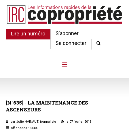
S'abonner
Lire un numéro
Se connecter
Accueil
Actu.
Point de droit
[N°635]
-
LA
MAINTENANCE
DES
Au Parlement
ASCENSEURS
Gestion et maintenance
Pratique de la copro.
par Julie HAINAUT, journaliste
le 07 février 2018
Jurisprudence
Affichages : 34400