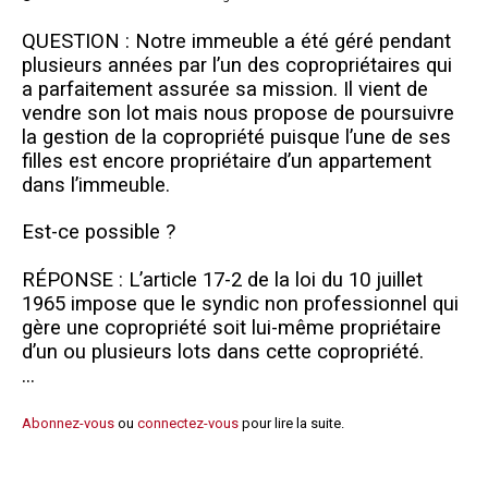
Questions/réponses
QUESTION : Notre immeuble a été géré pendant
Études juridiques
plusieurs années par l’un des copropriétaires qui
Copro. en difficulté
a parfaitement assurée sa mission. Il vient de
vendre son lot mais nous propose de poursuivre
Formez-vous !
la gestion de la copropriété puisque l’une de ses
Parole d'experts*
filles est encore propriétaire d’un appartement
dans l’immeuble.
Est-ce possible ?
RÉPONSE : L’article 17-2 de la loi du 10 juillet
1965 impose que le syndic non professionnel qui
gère une copropriété soit lui-même propriétaire
d’un ou plusieurs lots dans cette copropriété.
...
Abonnez-vous
ou
connectez-vous
pour lire la suite.