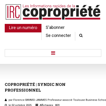
S'abonner
Lire un numéro
Se connecter
Accueil
Actu.
Point de droit
COPROPRIÉTÉ
|
SYNDIC
NON
Au Parlement
PROFESSIONNEL
Gestion et maintenance
Pratique de la copro.
par Florence BAYARD-JAMMES Professeur associé Toulouse Business Schoo
Jurisprudence
le 02 octobre 2025
Affichages : 809