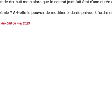
de dix-huit mois alors que le contrat joint fait état d’une durée 
Syndic
rale ? A-t-elle le pouvoir de modifier la durée prévue à l’ordre du
Syndicat de copropriétaires
uméro 688 de mai 2023
Travaux
Marchands de sommeil et
copropriété en difficulté