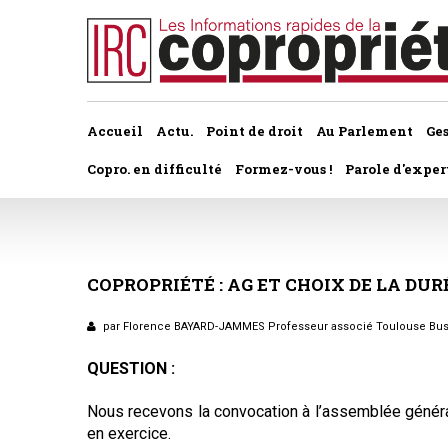
Accueil
Actu.
Point de droit
Au Parlement
Ge
Copro. en difficulté
Formez-vous !
Parole d'exper
À la une du dernier numéro
Jurisprudence par thème
Assemblée générale, par t
Au fil de l'actu
Association syndicale d
COPROPRIÉTÉ
:
AG
ET
CHOIX
DE
LA
DUR
Convocations
Interviews et entretiens
propriétaires
Pouvoirs
par Florence BAYARD-JAMMES Professeur associé Toulouse Bu
Marché de l’immobilier
Assemblée générale
QUESTION :
Bureaux de l'assemblée
Études et rapports
Application du statut
Nous recevons la convocation à l’assemblée général
Vote des résolutions
en exercice.
PRÉCONISATIONS DU GRECCO
Bail d'habitation