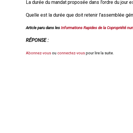
La durée du mandat proposée dans l’ordre du jour est 
Règles de majorité
Charges
Quelle est la durée que doit retenir l’assemblée géné
Contestation
Conseil syndical
Article paru dans les
Informations Rapides de la Copropriété n
Procès verbal
Concierge, gardien
RÉPONSE :
Contentieux
Abonnez-vous
ou
connectez-vous
pour lire la suite.