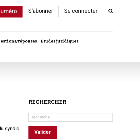
S'abonner
Se connecter
 numéro
estions/réponses
Études juridiques
d'arrêts
 statut
al
copropriété
RECHERCHER
unes
Rechercher
ves
du syndic
Valider