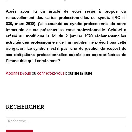
Questions/réponses
Après avoir lu un article de votre revue à propos du
Études juridiques
renouvellement des cartes professionnelles de syndic (IRC n°
Copro. en difficulté
636, mars 2018), j’ai demandé au syndic professionnel de notre
Formez-vous !
immeuble de me présenter sa carte professionnelle. Celui-ci a
refusé au motif que la loi du 2 janvier 1970 réglementant les
Parole d'experts*
activités des professionnels de l’immobilier ne prévoit pas cette
obligation. Le syndic n’est-il pas tenu de justifier du respect de
ses obligations professionnelles auprès des copropriétaires de
l’immeuble qu’il administre ?
Abonnez-vous
ou
connectez-vous
pour lire la suite.
RECHERCHER
Rechercher