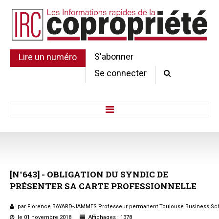
S'abonner
Lire un numéro
Se connecter
Accueil
Actu.
Point de droit
[N°643]
-
OBLIGATION
DU
SYNDIC
DE
Au Parlement
PRÉSENTER
SA
CARTE
PROFESSIONNELLE
Gestion et maintenance
Pratique de la copro.
par Florence BAYARD-JAMMES Professeur permanent Toulouse Business Sc
Jurisprudence
le 01 novembre 2018
Affichages : 1378