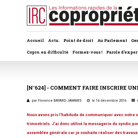
Accueil
Actu.
Point de droit
Au Parlement
Ge
Copro. en difficulté
Formez-vous !
Parole d'exper
À la une du dernier numéro
Jurisprudence par thème
Assemblée générale, par t
Au fil de l'actu
Association syndicale d
[N°624]
-
COMMENT
FAIRE
INSCRIRE
UN
Convocations
Interviews et entretiens
propriétaires
Pouvoirs
par Florence BAYARD-JAMMES
le 16 décembre 2016
A
Marché de l’immobilier
Assemblée générale
Bureaux de l'assemblée
Nous avons pris l’habitude de communiquer avec notre sy
trimestriels. J’ai donc utilisé la messagerie du syndic p
Études et rapports
Application du statut
Vote des résolutions
assemblée générale car je souhaite réaliser des travaux
PRÉCONISATIONS DU GRECCO
Bail d'habitation