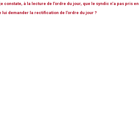
Syndic
e constate, à la lecture de l’ordre du jour, que le syndic n‘a pas pris e
ui demander la rectification de l’ordre du jour ?
Syndicat de copropriétaires
Travaux
Marchands de sommeil et
copropriété en difficulté