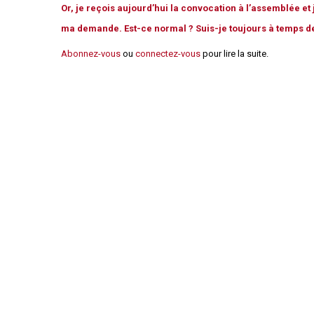
Règles de majorité
Or, je reçois aujourd’hui la convocation à l’assemblée et j
ma demande. Est-ce normal ? Suis-je toujours à temps de l
Charges
Contestation
Abonnez-vous
ou
connectez-vous
pour lire la suite.
Conseil syndical
Procès verbal
Concierge, gardien
Contentieux