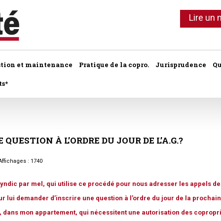
Lire un
stion et maintenance
Pratique de la copro.
Jurisprudence
Qu
ts*
Ils ont dit
Commentaires 
hème :
Lot de copropriété
Application du
PETITES CHRONIQUES :
Le chiffre
e
E
QUESTION
Syndic de copropriété
À
Lot de copropriété
L’ORDRE
DU
JOUR
DE
L’A.G.?
Conseil syndic
•
Erreurs à éviter
•
Sur le palier
Les indices
Travaux collectifs
Règlement de 
Parties communes
•
Le contentieux
ffichages : 1740
•
Côté pro
Travaux individuels
Parties comm
Autres actus
•
À chacun sa quote -part
Parties privatives
ndic par mel, qui utilise ce procédé pour nous adresser les appels de
•
Les bons comptes d'Alain
Les charges
Parties privati
our lui demander d’inscrire une question à l’ordre du jour de la prochai
•
Vis ma vie de gestionnaire de
Règlement de copropriété
, dans mon appartement, qui nécessitent une autorisation des copropri
copro