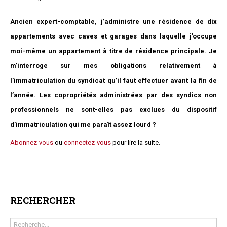
Questions/réponses
Ancien expert-comptable, j’administre une résidence de dix
Études juridiques
appartements avec caves et garages dans laquelle j’occupe
Copro. en difficulté
moi-même un appartement à titre de résidence principale. Je
Formez-vous !
Parole d'experts*
m’interroge sur mes obligations relativement à
l’immatriculation du syndicat qu’il faut effectuer avant la fin de
l’année. Les copropriétés administrées par des syndics non
professionnels ne sont-elles pas exclues du dispositif
d’immatriculation qui me paraît assez lourd ?
Abonnez-vous
ou
connectez-vous
pour lire la suite.
RECHERCHER
Rechercher