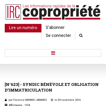
S'abonner
Lire un numéro
Se connecter
Accueil
Actu.
Point de droit
[N°623]
-
SYNDIC
BÉNÉVOLE
ET
OBLIGATION
Au Parlement
D’IMMATRICULATION
Gestion et maintenance
Pratique de la copro.
par Florence BAYARD-JAMMES
le 09 novembre 2016
Jurisprudence
Affichages : 1374