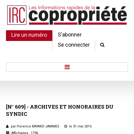
S'abonner
Lire un numéro
Se connecter
Accueil
Actu.
Point de droit
[N°
609]
-
ARCHIVES
ET
HONORAIRES
DU
Au Parlement
SYNDIC
Gestion et maintenance
Pratique de la copro.
par Florence BAYARD-JAMMES
le 31 mai 2015
Jurisprudence
Affichages : 1796