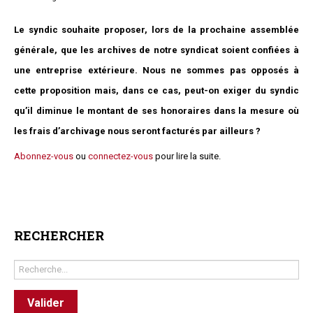
Questions/réponses
Le syndic souhaite proposer, lors de la prochaine assemblée
Études juridiques
générale, que les archives de notre syndicat soient confiées à
Copro. en difficulté
une entreprise extérieure. Nous ne sommes pas opposés à
Formez-vous !
Parole d'experts*
cette proposition mais, dans ce cas, peut-on exiger du syndic
qu’il diminue le montant de ses honoraires dans la mesure où
les frais d’archivage nous seront facturés par ailleurs ?
Abonnez-vous
ou
connectez-vous
pour lire la suite.
RECHERCHER
Rechercher
Valider