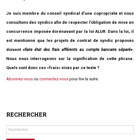
Questions/réponses
Je suis membre du conseil syndical d’une copropriété et nous
Études juridiques
consultons des syndics afin de respecter l’obligation de mise en
Copro. en difficulté
concurrence imposée dorénavant par la loi ALUR. Dans la loi, il
Formez-vous !
Parole d'experts*
est mentionné que les projets de contrat de syndic proposés
doivent
«faire état des frais afférents au compte bancaire séparé»
.
Nous nous interrogeons sur la signification de cette phrase.
Quels sont donc ces «frais» visés par ce texte ?
Abonnez-vous
ou
connectez-vous
pour lire la suite.
RECHERCHER
Rechercher