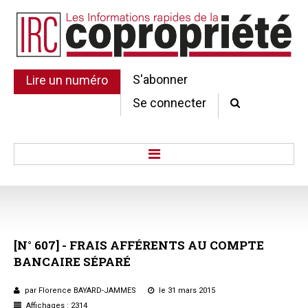
S'abonner
Lire un numéro
Se connecter
Accueil
Actu.
Point de droit
[N°
607]
-
FRAIS
AFFÉRENTS
AU
COMPTE
Au Parlement
BANCAIRE
SÉPARÉ
Gestion et maintenance
Pratique de la copro.
par Florence BAYARD-JAMMES
le 31 mars 2015
Jurisprudence
Affichages : 2314