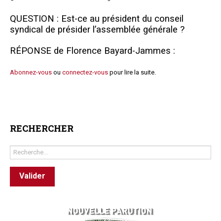
Questions/réponses
QUESTION : Est-ce au président du conseil
Études juridiques
syndical de présider l’assemblée générale ?
Copro. en difficulté
RÉPONSE de Florence Bayard-Jammes :
Formez-vous !
Parole d'experts*
Abonnez-vous
ou
connectez-vous
pour lire la suite.
RECHERCHER
Rechercher
Valider