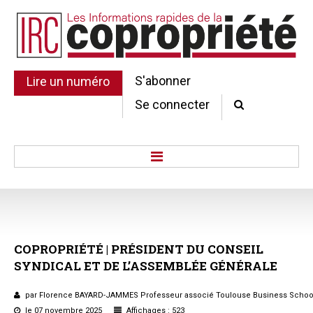
S'abonner
Lire un numéro
Se connecter
Accueil
Actu.
Point de droit
COPROPRIÉTÉ
|
PRÉSIDENT
DU
CONSEIL
Au Parlement
SYNDICAL
ET
DE
L’ASSEMBLÉE
GÉNÉRALE
Gestion et maintenance
Pratique de la copro.
par Florence BAYARD-JAMMES Professeur associé Toulouse Business Schoo
Jurisprudence
le 07 novembre 2025
Affichages : 523