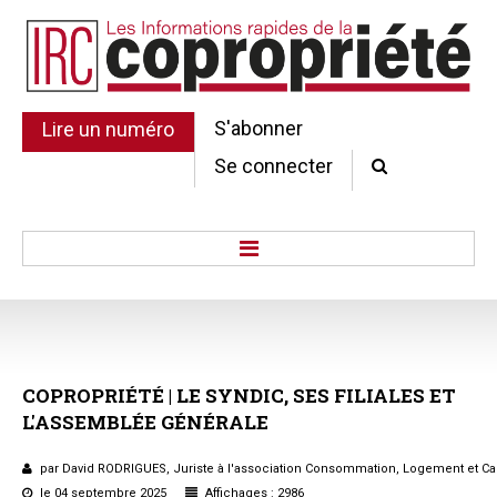
S'abonner
Lire un numéro
Se connecter
Accueil
Actu.
Point de droit
COPROPRIÉTÉ
|
LE
SYNDIC,
SES
FILIALES
ET
Au Parlement
L'ASSEMBLÉE
GÉNÉRALE
Gestion et maintenance
Pratique de la copro.
par David RODRIGUES, Juriste à l'association Consommation, Logement et Ca
Jurisprudence
le 04 septembre 2025
Affichages : 2986