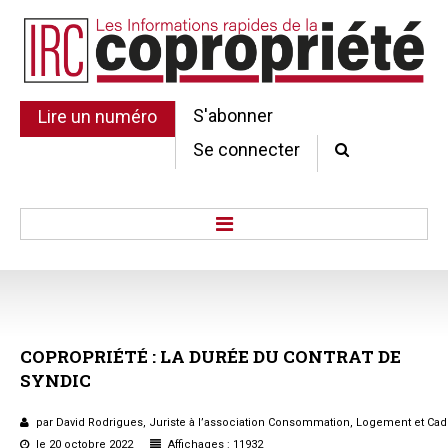
S'abonner
Lire un numéro
Se connecter
Accueil
Actu.
Point de droit
COPROPRIÉTÉ
:
LA
DURÉE
DU
CONTRAT
DE
Au Parlement
SYNDIC
Gestion et maintenance
Pratique de la copro.
par David Rodrigues, Juriste à l’association Consommation, Logement et Cad
Jurisprudence
le 20 octobre 2022
Affichages : 11932