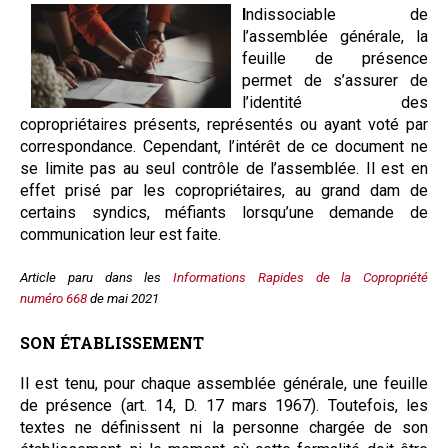
I
ndissociable de
Questions/réponses
l’assemblée générale, la
Études juridiques
feuille de présence
Copro. en difficulté
permet de s’assurer de
l’identité des
Formez-vous !
copropriétaires présents, représentés ou ayant voté par
Parole d'experts*
correspondance. Cependant, l’intérêt de ce document ne
se limite pas au seul contrôle de l’assemblée. Il est en
effet prisé par les copropriétaires, au grand dam de
certains syndics, méfiants lorsqu’une demande de
communication leur est faite.
Article paru dans les
Informations Rapides de la Copropriété
numéro 668
de mai 2021
SON ÉTABLISSEMENT
Il est tenu, pour chaque assemblée générale, une feuille
de présence (art. 14, D. 17 mars 1967). Toutefois, les
textes ne définissent ni la personne chargée de son