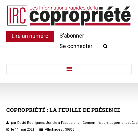
S'abonner
Lire un numéro
Se connecter
Accueil
Actu.
Point de droit
COPROPRIÉTÉ
:
LA
FEUILLE
DE
PRÉSENCE
Au Parlement
Gestion et maintenance
par David Rodrigues, Juriste à l’association Consommation, Logement et Cad
Pratique de la copro.
le 11 mai 2021
Affichages : 39853
Jurisprudence