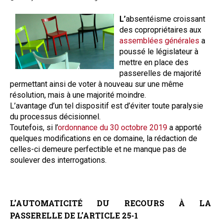
Questions/réponses
L’
absentéisme croissant
Études juridiques
des copropriétaires aux
Copro. en difficulté
assemblées générales
a
Formez-vous !
poussé le législateur à
mettre en place des
Parole d'experts*
passerelles de majorité
permettant ainsi de voter à nouveau sur une même
résolution, mais à une majorité moindre.
L’avantage d’un tel dispositif est d’éviter toute paralysie
du processus décisionnel.
Toutefois, si l’
ordonnance du 30 octobre 2019
a apporté
quelques modifications en ce domaine, la rédaction de
celles-ci demeure perfectible et ne manque pas de
soulever des interrogations.
L’AUTOMATICITÉ DU RECOURS À LA
PASSERELLE DE L’ARTICLE 25-1