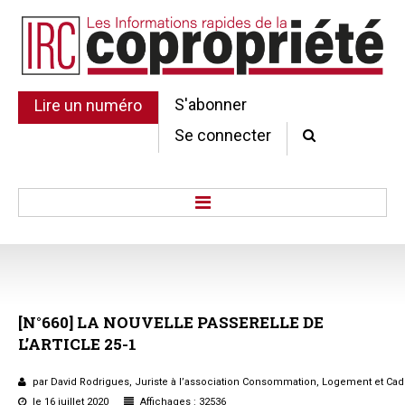
S'abonner
Lire un numéro
Se connecter
Accueil
Actu.
Point de droit
[N°660]
LA
NOUVELLE
PASSERELLE
DE
Au Parlement
L’ARTICLE
25-1
Gestion et maintenance
Pratique de la copro.
par David Rodrigues, Juriste à l’association Consommation, Logement et Cad
Jurisprudence
le 16 juillet 2020
Affichages : 32536