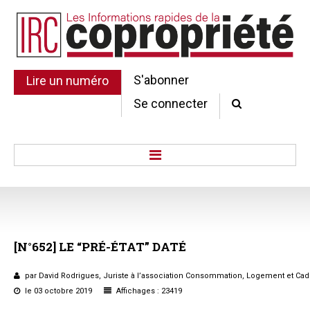
S'abonner
Lire un numéro
Se connecter
Accueil
Actu.
Point de droit
[N°652]
LE
“PRÉ-ÉTAT”
DATÉ
Au Parlement
Gestion et maintenance
par David Rodrigues, Juriste à l’association Consommation, Logement et Cad
Pratique de la copro.
le 03 octobre 2019
Affichages : 23419
Jurisprudence