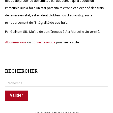
risque de présence de termites et l’acquéreur, qui a acquis un
Questions/réponses
immeuble sur la foi d’un état parasitaire erroné et a exposé des frais
Études juridiques
de remise en état, est en droit d’obtenir du diagnostiqueur le
Copro. en difficulté
remboursement de l’intégralité de ces frais.
Formez-vous !
Par Guilhem GIL, Maître de conférences à Aix-Marseille Université.
Parole d'experts*
Abonnez-vous
ou
connectez-vous
pour lire la suite.
RECHERCHER
Rechercher
Valider