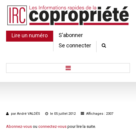
S'abonner
Lire un numéro
Se connecter
Accueil
Actu.
Point de droit
Au Parlement
par André VALDÈS
le 05 juillet 2012
Affichages : 2307
Gestion et maintenance
Pratique de la copro.
Abonnez-vous
ou
connectez-vous
pour lire la suite.
Jurisprudence