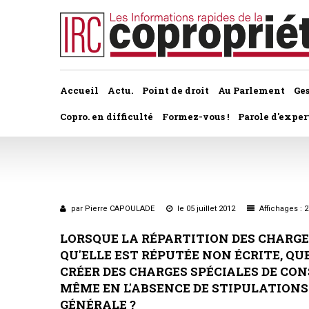
Accueil
Actu.
Point de droit
Au Parlement
Ge
Copro. en difficulté
Formez-vous !
Parole d'exper
À la une du dernier numéro
Jurisprudence par thème
Assemblée générale, par t
Au fil de l'actu
Association syndicale d
Convocations
par Pierre CAPOULADE
le 05 juillet 2012
Affichages : 
Interviews et entretiens
propriétaires
Pouvoirs
LORSQUE LA RÉPARTITION DES CHARGES
Marché de l’immobilier
Assemblée générale
QU'ELLE EST RÉPUTÉE NON ÉCRITE, QUE 
Bureaux de l'assemblée
CRÉER DES CHARGES SPÉCIALES DE CO
Études et rapports
Application du statut
MÊME EN L'ABSENCE DE STIPULATIONS
Vote des résolutions
GÉNÉRALE ?
PRÉCONISATIONS DU GRECCO
Bail d'habitation