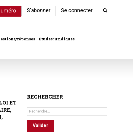
S'abonner
Se connecter
 numéro
estions/réponses
Études juridiques
d'arrêts
 statut
al
copropriété
RECHERCHER
LOI ET
unes
IRE,
Rechercher
,
ves
Valider