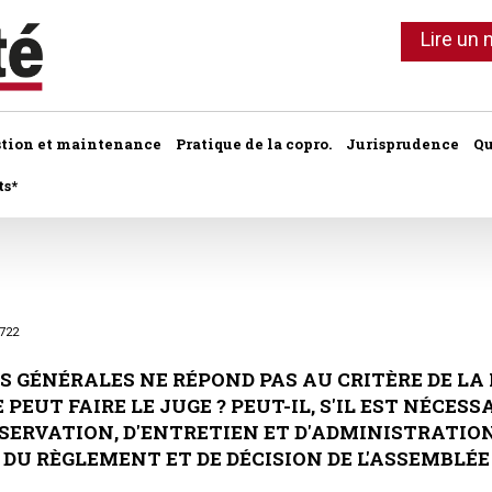
Lire un
stion et maintenance
Pratique de la copro.
Jurisprudence
Qu
ts*
Ils ont dit
Commentaires 
hème :
Lot de copropriété
Application du
PETITES CHRONIQUES :
Le chiffre
e
Syndic de copropriété
Lot de copropriété
Conseil syndic
•
Erreurs à éviter
2722
•
Sur le palier
Les indices
Travaux collectifs
Règlement de 
Parties communes
•
Le contentieux
 GÉNÉRALES NE RÉPOND PAS AU CRITÈRE DE LA 
•
Côté pro
Travaux individuels
Parties comm
Autres actus
PEUT FAIRE LE JUGE ? PEUT-IL, S'IL EST NÉCESSA
•
À chacun sa quote -part
Parties privatives
•
Les bons comptes d'Alain
NSERVATION, D'ENTRETIEN ET D'ADMINISTRATION
Les charges
Parties privati
•
Vis ma vie de gestionnaire de
Règlement de copropriété
 DU RÈGLEMENT ET DE DÉCISION DE L'ASSEMBLÉE
copro