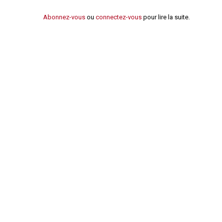
Règles de majorité
Abonnez-vous
ou
connectez-vous
pour lire la suite.
Charges
Contestation
Conseil syndical
Procès verbal
Concierge, gardien
Contentieux