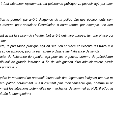
 il faut sécuriser rapidement. La puissance publique va pouvoir agir par exe
ation le permet, par arrêté d’urgence de la police dite des équipements c
te mesure pour sécuriser l’installation à court terme, par exemple une se
ment avant la saison de chauffe. Cet arrêté ordinaire impose, lui, une phase con
ncer.
riété, la puissance publique agit en ses lieu et place et exécute les travaux
ssi, on achoppe, pour la part arrêté ordinaire sur l’absence de syndic.
constat de l’absence de syndic, agit pour les urgences comme dit précédem
tribunal de grande instance à fin de désignation d’un administrateur provi
e publique.
»
 prospère le marchand de sommeil louant soit des logements indignes par eux-
ccupation notamment. Il est d’autant plus indispensable que, comme le pré
ement les situations potentielles de marchands de sommeil au PDLHI et/ou a
ituée la copropriété.
»