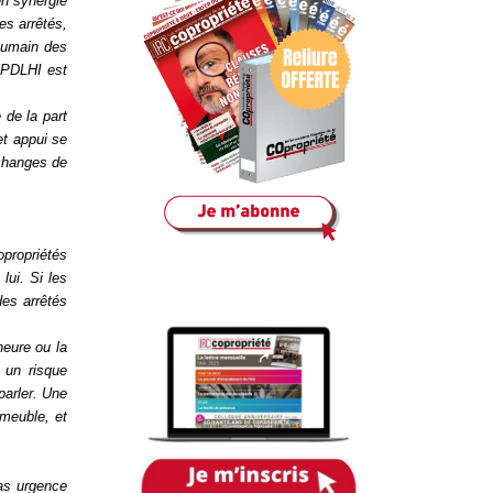
en synergie
des arrêtés,
 humain des
 PDLHI est
 de la part
et appui se
échanges de
opropriétés
lui. Si les
des arrêtés
heure ou la
 un risque
parler. Une
mmeuble, et
pas urgence