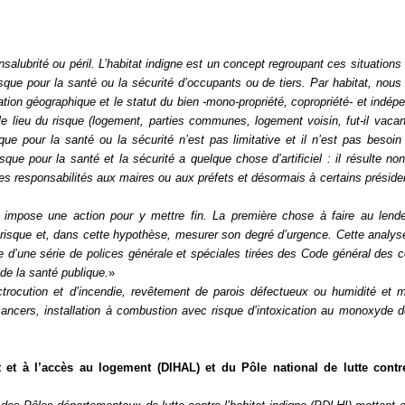
Syndic
Syndicat de copropriétaires
lubrité ou péril. L’habitat indigne est un concept regroupant ces situations 
que pour la santé ou la sécurité d’occupants ou de tiers. Par habitat, nou
Travaux
tuation géographique et le statut du bien -mono-propriété, copropriété- et ind
 le lieu du risque (logement, parties communes, logement voisin, fut-il vacan
Marchands de sommeil et
sque pour la santé ou la sécurité n’est pas limitative et il n’est pas besoin
sque pour la santé et la sécurité a quelque chose d’artificiel : il résulte no
copropriété en difficulté
 des responsabilités aux maires ou aux préfets et désormais à certains présid
e impose une action pour y mettre fin. La première chose à faire au lend
u risque et, dans cette hypothèse, mesurer son degré d’urgence. Cette analys
e d’une série de polices générale et spéciales tirées des Code général des co
 de la santé publique.
»
ectrocution et d’incendie, revêtement de parois défectueux ou humidité et 
cancers, installation à combustion avec risque d’intoxication au monoxyde 
 et à l’accès au logement (DIHAL) et du Pôle national de lutte contre