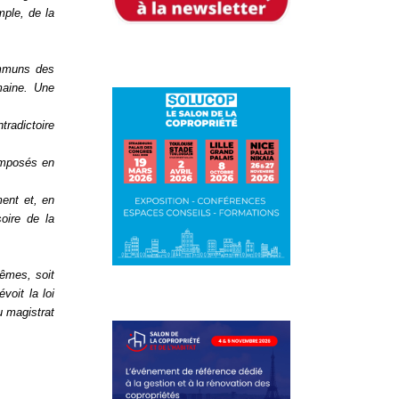
mple, de la
ommuns des
maine. Une
tradictoire
 imposés en
ment et, en
soire de la
mêmes, soit
voit la loi
u magistrat