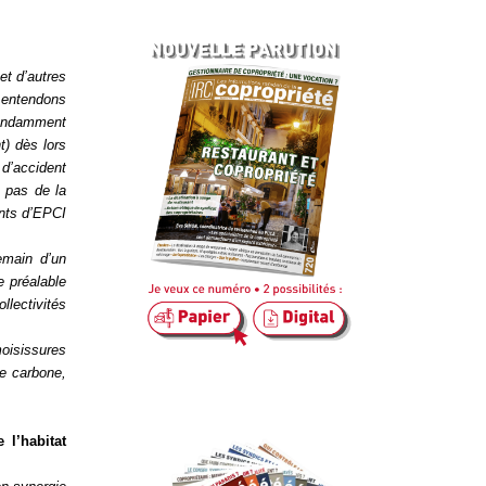
et d’autres
s entendons
épendamment
t) dès lors
 d’accident
n pas de la
ents d’EPCI
emain d’un
e préalable
llectivités
moisissures
de carbone,
 l’habitat