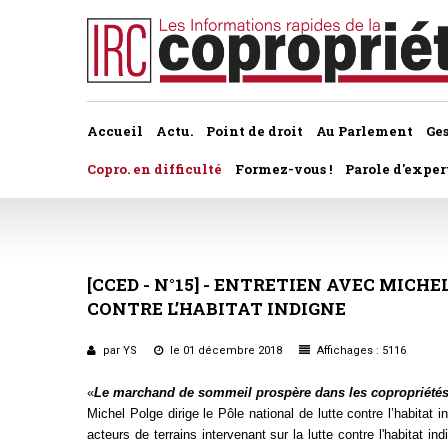
Accueil
Actu.
Point de droit
Au Parlement
Ge
Copro. en difficulté
Formez-vous !
Parole d'exper
À la une du dernier numéro
Jurisprudence par thème
Assemblée générale, par t
Au fil de l'actu
Association syndicale d
[CCED
-
N°15]
-
ENTRETIEN
AVEC
MICHE
Convocations
CONTRE
L’HABITAT
INDIGNE
Interviews et entretiens
propriétaires
Pouvoirs
par YS
le 01 décembre 2018
Affichages : 5116
Marché de l’immobilier
Assemblée générale
Bureaux de l'assemblée
«
Le marchand de sommeil prospère dans les copropriétés 
Études et rapports
Application du statut
Michel Polge dirige le Pôle national de lutte contre l’habitat 
Vote des résolutions
acteurs de terrains intervenant sur la lutte contre l'habitat 
PRÉCONISATIONS DU GRECCO
Bail d'habitation