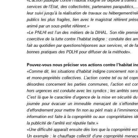
«
L’action publique contre l’habitat indigne se déploie à trave
services de l’Etat, des collectivités, partenaires parapublics,...
leur suivi jusqu’à la réalisation de travaux ou hébergement/
publics les plus fragiles, lien avec le magistrat référent
animé par un sous-préfet référent.»
«Le PNLHI est l’un des métiers de la DIHAL. Son rôle premier 
coercitive de la lutte contre l’habitat indigne : conduite des 
fait au quotidien par questions/réponses aux services, et de f
bonnes pratiques des PDLHI pour diffuser de la méthode
».
Pouvez-vous nous préciser vos actions contre l’habitat in
«
Comme dit, les situations d’habitat indigne concernent non
et mono-propriétés collectives. L’action contre tel ou tel copr
désordres concernent les parties communes, l’action est cond
hors urgences est conduite avec les syndics ; les arrêtés seron
C’est là que le caractère d’urgence de la mise en sécurité du
journée pour évacuer un immeuble menaçant de s’effondrer
d’effondrement pour mettre fin non au péril mais à l’imminence 
information est faite à la copropriété ou aux copropriétaires id
la publicité de l’arrêté est réputée faite.
»
«
Une difficulté apparaît ensuite dès lors que la copropriété es
Un exemple : le chauffage collectif d’une copropriété menac