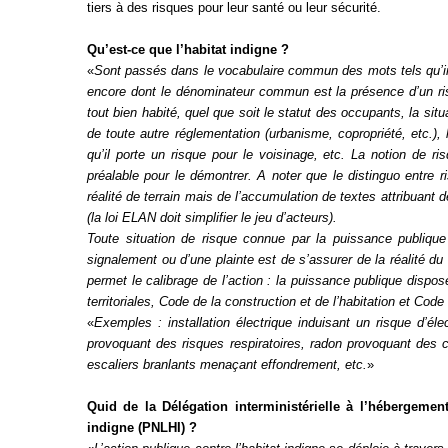
tiers à des risques pour leur santé ou leur sécurité.
Règles de majorité
Charges
Qu’est-ce que l’habitat indigne ?
Contestation
«
Sont passés dans le vocabulaire commun des mots tels qu’insa
Conseil syndical
encore dont le dénominateur commun est la présence d’un ris
Procès verbal
tout bien habité, quel que soit le statut des occupants, la si
Concierge, gardien
de toute autre réglementation (urbanisme, copropriété, etc.),
qu’il porte un risque pour le voisinage, etc. La notion de ri
préalable pour le démontrer. A noter que le distinguo entre ri
Contentieux
réalité de terrain mais de l’accumulation de textes attribuant
(la loi ELAN doit simplifier le jeu d’acteurs).
Toute situation de risque connue par la puissance publiqu
signalement ou d’une plainte est de s’assurer de la réalité d
permet le calibrage de l’action : la puissance publique dispos
territoriales, Code de la construction et de l’habitation et Code
«
Exemples : installation électrique induisant un risque d’él
provoquant des risques respiratoires, radon provoquant des 
escaliers branlants menaçant effondrement, etc.
»
Quid de la Délégation interministérielle à l’hébergement
indigne (PNLHI) ?