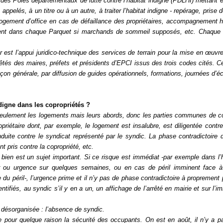
rs des Pôles départementaux de lutte contre l’habitat indigne (PDLHI) mettant 
 appelés, à un titre ou à un autre, à traiter l’habitat indigne - repérage, prise 
relogement d’office en cas de défaillance des propriétaires, accompagnement
 présent dans chaque Parquet si marchands de sommeil supposés, etc. Chaque
est l’appui juridico-technique des services de terrain pour la mise en œuvre
arrêtés des maires, préfets et présidents d’EPCI issus des trois codes cités. C
açon générale, par diffusion de guides opérationnels, formations, journées d’
digne dans les copropriétés ?
 seulement les logements mais leurs abords, donc les parties communes de c
opriétaire dont, par exemple, le logement est insalubre, est diligentée contre 
uite contre le syndicat représenté par le syndic. La phase contradictoire 
t pris contre la copropriété, etc.
 bien est un sujet important. Si ce risque est immédiat -par exemple dans l’
 ou urgence sur quelques semaines, ou en cas de péril imminent face à
du péril-, l’urgence prime et il n’y pas de phase contradictoire à proprement 
entifiés, au syndic s’il y en a un, un affichage de l’arrêté en mairie et sur l’i
t désorganisée : l’absence de syndic.
e pour quelque raison la sécurité des occupants. On est en août, il n’y a 