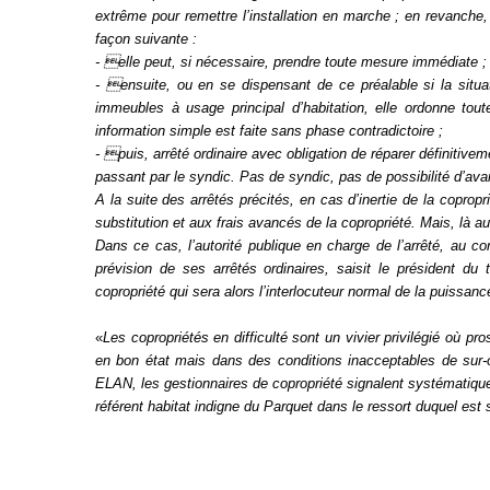
extrême pour remettre l’installation en marche ; en revanche,
façon suivante :
- elle peut, si nécessaire, prendre toute mesure immédiate ;
- ensuite, ou en se dispensant de ce préalable si la situ
immeubles à usage principal d’habitation, elle ordonne tou
information simple est faite sans phase contradictoire ;
- puis, arrêté ordinaire avec obligation de réparer définitive
passant par le syndic. Pas de syndic, pas de possibilité d’ava
A la suite des arrêtés précités, en cas d’inertie de la coprop
substitution et aux frais avancés de la copropriété. Mais, là au
Dans ce cas, l’autorité publique en charge de l’arrêté, au 
prévision de ses arrêtés ordinaires, saisit le président du 
copropriété qui sera alors l’interlocuteur normal de la puissanc
«
Les copropriétés en difficulté sont un vivier privilégié où
en bon état mais dans des conditions inacceptables de sur-o
ELAN, les gestionnaires de copropriété signalent systématiqu
référent habitat indigne du Parquet dans le ressort duquel est s