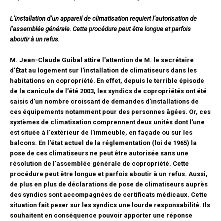
Jurisprudence
L’installation d’un appareil de climatisation requiert l’autorisation de
Questions/réponses
l’assemblée générale. Cette procédure peut être longue et parfois
Études juridiques
aboutir à un refus.
Copro. en difficulté
M. Jean-Claude Guibal attire l'attention de M. le secrétaire
Formez-vous !
d'État au logement sur l'installation de climatiseurs dans les
Parole d'experts*
habitations en copropriété. En effet, depuis le terrible épisode
de la canicule de l'été 2003, les syndics de copropriétés ont été
saisis d'un nombre croissant de demandes d'installations de
ces équipements notamment pour des personnes âgées. Or, ces
systèmes de climatisation comprennent deux unités dont l'une
est située à l'extérieur de l'immeuble, en façade ou sur les
balcons. En l'état actuel de la réglementation (loi de 1965) la
pose de ces climatiseurs ne peut être autorisée sans une
résolution de l'assemblée générale de copropriété. Cette
procédure peut être longue et parfois aboutir à un refus. Aussi,
de plus en plus de déclarations de pose de climatiseurs auprès
des syndics sont accompagnées de certificats médicaux. Cette
situation fait peser sur les syndics une lourde responsabilité. Ils
souhaitent en conséquence pouvoir apporter une réponse