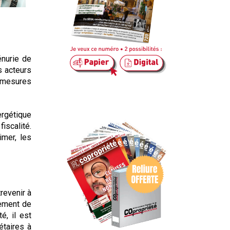
énurie de
s acteurs
s mesures
ergétique
iscalité.
imer, les
revenir à
lement de
é, il est
étaires à