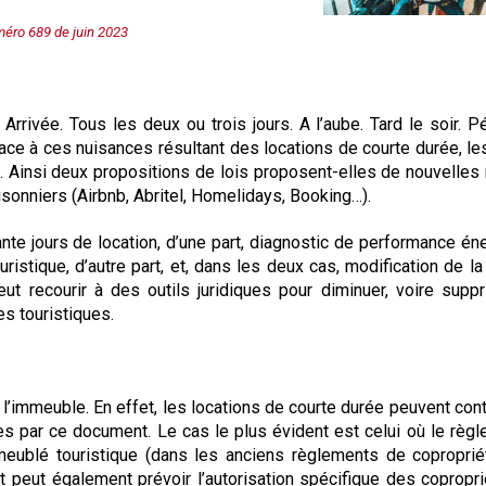
Syndic
méro 689 de juin
2023
Syndicat de copropriétaires
Travaux
Arrivée. Tous les deux ou trois jours. A l’aube. Tard le soir. P
ce à ces nuisances résultant des locations de courte durée, le
Marchands de sommeil et
ue. Ainsi deux propositions de lois proposent-elles de nouvelle
sonniers (Airbnb, Abritel, Homelidays, Booking…).
copropriété en difficulté
nte jours de location, d’une part, diagnostic de performance én
istique, d’autre part, et, dans les deux cas, modification de la f
eut recourir à des outils juridiques pour diminuer, voire suppr
s touristiques.
 l’immeuble. En effet, les locations de courte durée peuvent cont
ées par ce document. Le cas le plus évident est celui où le règ
 meublé touristique (dans les anciens règlements de copropriét
t peut également prévoir l’autorisation spécifique des copropri