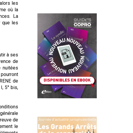
alors les
sme où la
nces. La
r que les
tir à ses
rrence de
 nuitées
pourront
SIRENE de
, 5° bis,
onditions
 générale
preuve de
rement le
 éléments