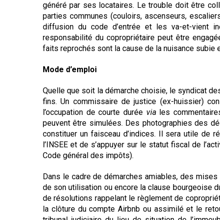
généré par ses locataires. Le trouble doit être coll
parties communes (couloirs, ascenseurs, escalier
diffusion du code d’entrée et les va-et-vient i
responsabilité du copropriétaire peut être engagé
faits reprochés sont la cause de la nuisance subie e
Mode d’emploi
Quelle que soit la démarche choisie, le syndicat de
fins. Un commissaire de justice (ex-huissier) co
l’occupation de courte durée
via
les commentaires
peuvent être simulées. Des photographies des dé
constituer un faisceau d’indices. Il sera utile de 
l’INSEE et de s’appuyer sur le statut fiscal de l’act
Code général des impôts).
Dans le cadre de démarches amiables, des mises e
de son utilisation ou encore la clause bourgeoise d
de résolutions rappelant le règlement de copropriét
la clôture du compte Airbnb ou assimilé et le retou
tribunal judiciaire du lieu de situation de l’imme