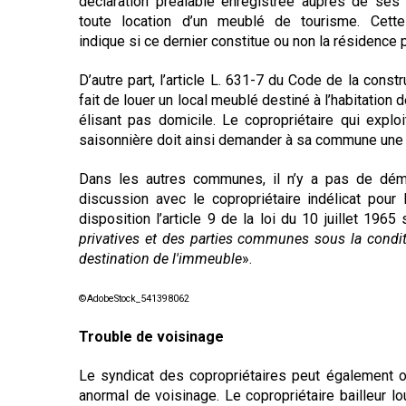
déclaration préalable enregistrée auprès de ses
toute location d’un meublé de tourisme. Cette
indique si ce dernier constitue ou non la résidence p
D’autre part, l’article L. 631-7 du Code de la cons
fait de louer un local meublé destiné à l’habitatio
élisant pas domicile. Le copropriétaire qui explo
saisonnière doit ainsi demander à sa commune une 
Dans les autres communes, il n’y a pas de démarc
discussion avec le copropriétaire indélicat pour
disposition l’article 9 de la loi du 10 juillet 1965
privatives et des parties communes sous la conditio
destination de l'immeuble
».
©AdobeStock_541398062
Trouble de voisinage
Le syndicat des copropriétaires peut également o
anormal de voisinage. Le copropriétaire bailleur 