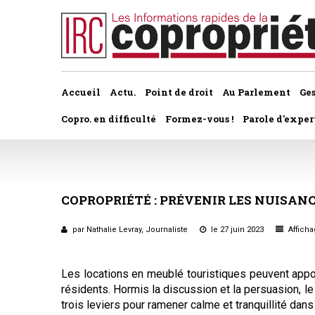
Accueil
Actu.
Point de droit
Au Parlement
Ge
Copro. en difficulté
Formez-vous !
Parole d'exper
À la une du dernier numéro
Jurisprudence par thème
Assemblée générale, par t
Au fil de l'actu
Association syndicale d
COPROPRIÉTÉ
:
PRÉVENIR
LES
NUISANC
Convocations
Interviews et entretiens
propriétaires
Pouvoirs
par Nathalie Levray, Journaliste
le 27 juin 2023
Afficha
Marché de l’immobilier
Assemblée générale
Bureaux de l'assemblée
Les locations en meublé touristiques peuvent appo
Études et rapports
Application du statut
résidents. Hormis la discussion et la persuasion, l
Vote des résolutions
trois leviers pour ramener calme et tranquillité dans
PRÉCONISATIONS DU GRECCO
Bail d'habitation