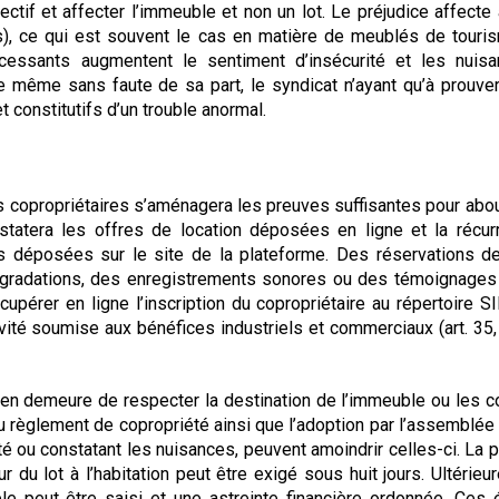
ectif et affecter l’immeuble et non un lot. Le préjudice affecte 
s), ce qui est souvent le cas en matière de meublés de touri
ncessants augmentent le sentiment d’insécurité et les nuisa
e même sans faute de sa part, le syndicat n’ayant qu’à prouve
t constitutifs d’un trouble anormal.
s copropriétaires s’aménagera les preuves suffisantes pour abou
nstatera les offres de location déposées en ligne et la récu
 déposées sur le site de la plateforme. Des réservations de
gradations, des enregistrements sonores ou des témoignages 
récupérer en ligne l’inscription du copropriétaire au répertoire 
ivité soumise aux bénéfices industriels et commerciaux (art. 35, I
n demeure de respecter la destination de l’immeuble ou les c
u règlement de copropriété ainsi que l’adoption par l’assemblée
é ou constatant les nuisances, peuvent amoindrir celles-ci. La 
r du lot à l’habitation peut être exigé sous huit jours. Ultérieu
uble peut être saisi et une astreinte financière ordonnée. Ces