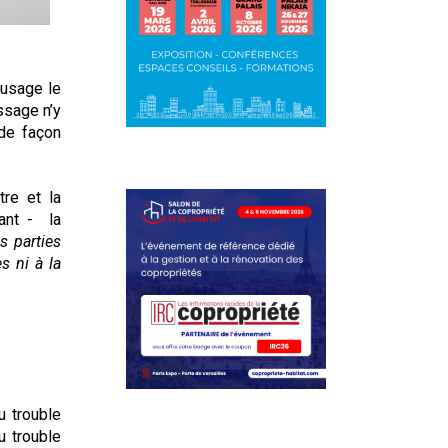
’usage le
ssage n’y
 de façon
tre et la
ant -
la
s parties
s ni à la
u trouble
u trouble