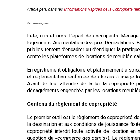
Règles de majorité
Article paru dans les
Informations Rapides de la Copropriété nu
Charges
Contestation
©AdobeStock_587251057
Conseil syndical
Procès verbal
F
ête, cris et rires. Départ des occupants. Ménage. 
Concierge, gardien
logements. Augmentation des prix. Dégradations. Fa
publics tentent d’encadrer ou d’endiguer la pratiq
Contentieux
contre les plateformes de locations de meublés sai
Enregistrement obligatoire et plafonnement à soixa
et règlementation renforcée des locaux à usage tour
Avant de tout attendre de la loi, la copropriété p
désagréments engendrés par les locations meublée
Contenu du règlement de copropriété
Le premier outil est le règlement de copropriété de
la destination et aux conditions de jouissance fix
copropriété interdit toute activité de location en
question du «
commerce des garnis
»). Le règlemen