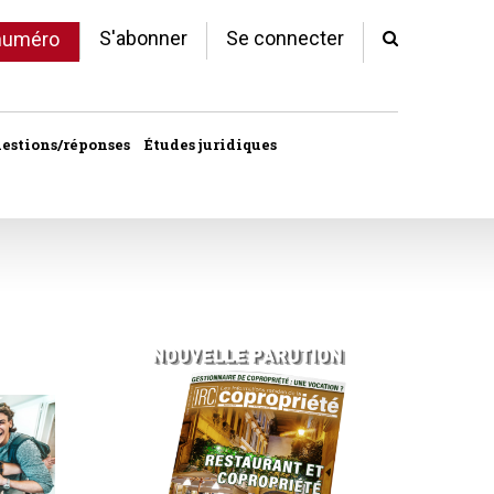
S'abonner
Se connecter
 numéro
estions/réponses
Études juridiques
d'arrêts
 statut
al
copropriété
unes
ves