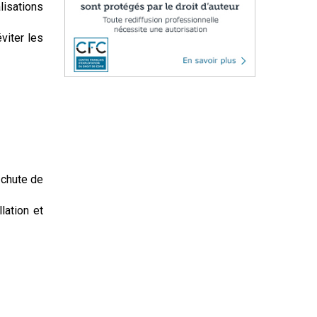
lisations
viter les
 chute de
lation et