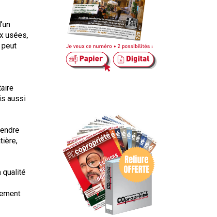
’un
ux usées,
 peut
taire
is aussi
tendre
tière,
 qualité
lement