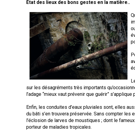
État des lieux des bons gestes en la matière..
Règles de majorité
Charges
Qu
Contestation
i
Conseil syndical
ou
Procès verbal
é
Concierge, gardien
p
Contentieux
Po
av
é
L
sur les désagréments très importants qu’occasionnero
l’adage “mieux vaut prévenir que guérir” s’applique 
Enfin, les conduites d’eaux pluviales sont, elles auss
du bâti s’en trouvera préservée. Sans compter les en
l’éclosion de larves de moustiques ; dont le fameu
porteur de maladies tropicales.