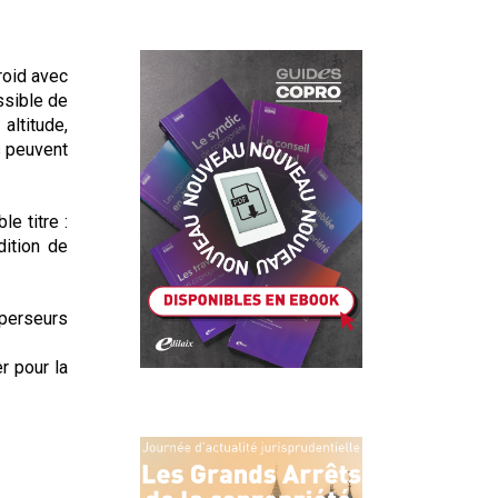
roid avec
ssible de
altitude,
s peuvent
e titre :
dition de
sperseurs
r pour la