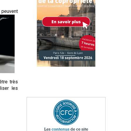
i peuvent
être très
liser les