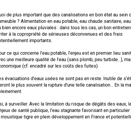
Syndic
oi de plus important que des canalisations en bon état au sein d
Syndicat de copropriétaires
mmeuble ? Alimentation en eau potable, eau chaude sanitaire, ea
 bien encore eaux pluviales : dans tous les cas, un bon entretien
Travaux
viter à la copropriété de sérieuses déconvenues et des frais
otentiellement importants.
Marchands de sommeil et
copropriété en difficulté
ur ce qui concerne l’eau potable, l’enjeu est en premier lieu sani
ec une meilleure qualité de l’eau (sans plomb, peu turbide…), ma
conomique (cf. encadré sur les coûts des fuites).
es évacuations d’eaux usées ne sont pas en reste. Inutile de s’é
nt le plus souvent la rupture d’une telle canalisation… En la ma
pleinement.
i, à surveiller. Avec la limitation du risque de dégâts des eaux, la
jeux de santé publique, l’eau stagnante favorisant en particulier
x moustique tigre en plein développement en France et potentiel