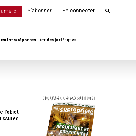
S'abonner
Se connecter
 numéro
estions/réponses
Études juridiques
d'arrêts
 statut
al
copropriété
unes
 l’objet
 fissures
ves