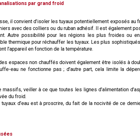
nalisations par grand froid
sse, il convient d’isoler les tuyaux potentiellement exposés au f
ers avec des colliers ou du ruban adhésif. Il est également po
t. Autre possibilité pour les régions les plus froides ou en 
 câble thermique pour réchauffer les tuyaux. Les plus sophistiqué
t l’appareil en fonction de la température.
 des espaces non chauffés doivent également être isolés à doubl
uffe-eau ne fonctionne pas ; d’autre part, cela limite la déper
e massifs, veiller à ce que toutes les lignes d’alimentation d’a
vée du froid.
 tuyaux d’eau est à proscrire, du fait de la nocivité de ce dernie
usées