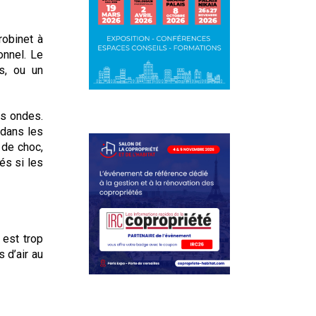
robinet à
onnel. Le
s, ou un
es ondes.
 dans les
 de choc,
és si les
 est trop
 d’air au