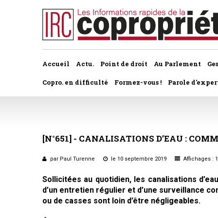
Accueil
Actu.
Point de droit
Au Parlement
Ge
Copro. en difficulté
Formez-vous !
Parole d'exper
À la une du dernier numéro
Jurisprudence par thème
Assemblée générale, par t
Au fil de l'actu
Association syndicale d
[N°651]
-
CANALISATIONS
D’EAU
:
COMM
Convocations
Interviews et entretiens
propriétaires
Pouvoirs
par Paul Turenne
le 10 septembre 2019
Affichages : 
Marché de l’immobilier
Assemblée générale
Sollicitées au quotidien, les canalisations d’e
Bureaux de l'assemblée
d’un entretien régulier et d’une surveillance co
Études et rapports
Application du statut
ou de casses sont loin d’être négligeables.
Vote des résolutions
PRÉCONISATIONS DU GRECCO
Bail d'habitation