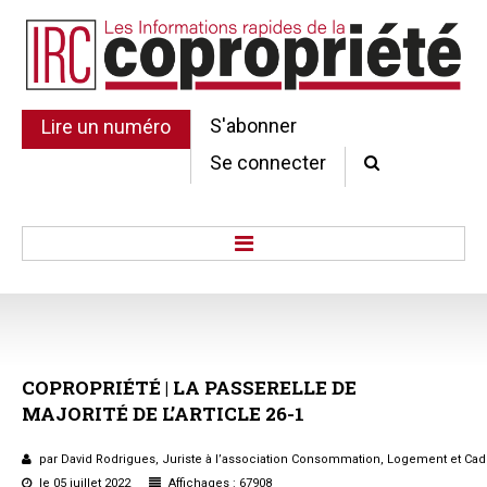
S'abonner
Lire un numéro
Se connecter
Accueil
Actu.
Point de droit
COPROPRIÉTÉ
|
LA
PASSERELLE
DE
Au Parlement
MAJORITÉ
DE
L’ARTICLE
26-1
Gestion et maintenance
Pratique de la copro.
par David Rodrigues, Juriste à l’association Consommation, Logement et Cad
Jurisprudence
le 05 juillet 2022
Affichages : 67908