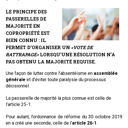
Questions/réponses
L
E
PRINCIPE DES
Études juridiques
PASSERELLES DE
Copro. en difficulté
MAJORITÉ
EN
Formez-vous !
COPROPRIÉTÉ
EST
Parole d'experts*
BIEN CONNU : IL
PERMET D’ORGANISER UN
«VOTE DE
RATTRAPAGE»
LORSQU’UNE RÉSOLUTION N’A
PAS OBTENU LA MAJORITÉ REQUISE.
Une façon de lutter contre l’absentéisme en
assemblée
générale
et d’éviter toute paralysie du processus
décisionnel.
La passerelle de majorité la plus connue est celle de
l’article 25-1.
Pour autant, l’ordonnance de réforme du 30 octobre 2019
en a créé une seconde, celle de l’
article 26-1
.