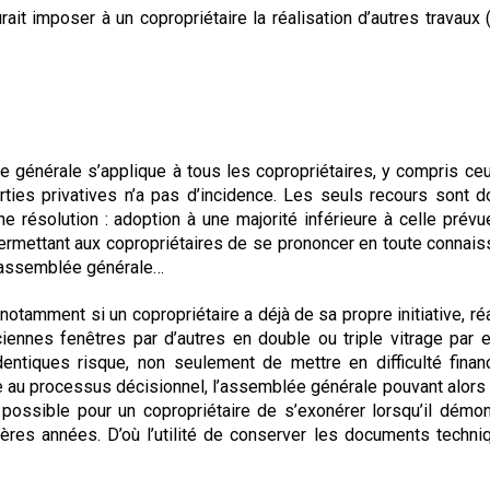
ait imposer à un copropriétaire la réalisation d’autres travaux (
 générale s’applique à tous les copropriétaires, y compris ceu
rties privatives n’a pas d’incidence. Les seuls recours sont 
e résolution : adoption à une majorité inférieure à celle prévu
rmettant aux copropriétaires de se prononcer en toute connai
l’assemblée générale…
 notamment si un copropriétaire a déjà de sa propre initiative, ré
iennes fenêtres par d’autres en double ou triple vitrage par 
dentiques risque, non seulement de mettre en difficulté finan
 au processus décisionnel, l’assemblée générale pouvant alors 
t possible pour un copropriétaire de s’exonérer lorsqu’il démon
ières années. D’où l’utilité de conserver les documents techn