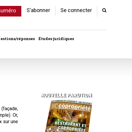
S'abonner
Se connecter
 numéro
estions/réponses
Études juridiques
d'arrêts
 statut
al
copropriété
unes
 (façade,
ple). Or,
ves
x sur une