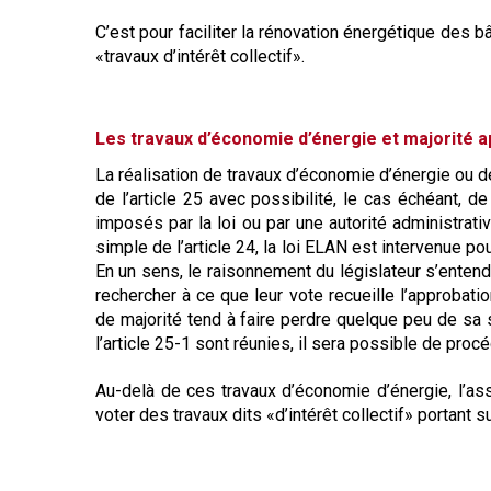
Règles de majorité
C’est pour faciliter la rénovation énergétique des bâ
Charges
«travaux d’intérêt collectif».
Contestation
Conseil syndical
Procès verbal
Les travaux d’économie d’énergie et majorité a
Concierge, gardien
La réalisation de travaux d’économie d’énergie ou d
Contentieux
de l’article 25 avec possibilité, le cas échéant, d
imposés par la loi ou par une autorité administrative
simple de l’article 24, la loi ELAN est intervenue p
En un sens, le raisonnement du législateur s’entend 
rechercher à ce que leur vote recueille l’approbat
de majorité tend à faire perdre quelque peu de sa s
l’article 25-1 sont réunies, il sera possible de procé
Au-delà de ces travaux d’économie d’énergie, l’as
voter des travaux dits «d’intérêt collectif» portant s