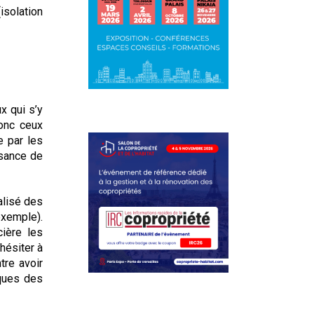
isolation
x qui s’y
donc ceux
e par les
ssance de
alisé des
exemple).
cière les
hésiter à
tre avoir
iques des