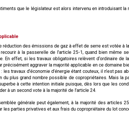
Syndic
timents que le législateur est alors intervenu en introduisant la 
Syndicat de copropriétaires
Travaux
pplicable
Marchands de sommeil et
e réduction des émissions de gaz à effet de serre est votée à la
copropriété en difficulté
e recourir à la passerelle de l’article 25-1, quand bien même ser
. En effet, si les travaux obligatoires relèvent d‘ordinaire de la
our précisément aggraver la majorité applicable en ce domaine bie
: les travaux d’économie d’énergie étant couteux, il n’est pas ab
ion du plus grand nombre possible de copropriétaires. Mais la p
uperbe à cette intention initiale puisque, dès lors que les cond
der à un second vote à la majorité de l’article 24.
semblée générale peut également, à la majorité des articles 25
ur les parties privatives et aux frais du copropriétaire du lot conc