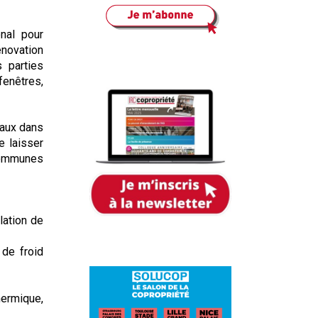
onal pour
rénovation
s parties
fenêtres,
avaux dans
e laisser
 communes
lation de
de froid
hermique,