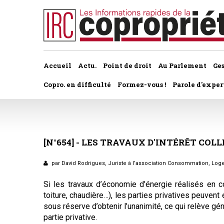
Accueil
Actu.
Point de droit
Au Parlement
Ge
Copro. en difficulté
Formez-vous !
Parole d'exper
À la une du dernier numéro
Jurisprudence par thème
Assemblée générale, par t
Au fil de l'actu
Association syndicale d
[N°654]
-
LES
TRAVAUX
D'INTÉRÊT
COLL
Convocations
Interviews et entretiens
propriétaires
Pouvoirs
par David Rodrigues, Juriste à l’association Consommation, Log
Marché de l’immobilier
Assemblée générale
Si les travaux d’économie d’énergie réalisés en 
Bureaux de l'assemblée
toiture, chaudière…), les parties privatives peuve
Études et rapports
Application du statut
sous réserve d’obtenir l’unanimité, ce qui relève g
Vote des résolutions
partie privative.
PRÉCONISATIONS DU GRECCO
Bail d'habitation