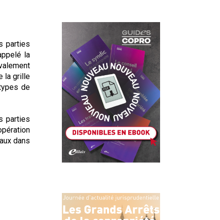
s parties
appelé la
avalement
 la grille
 types de
s parties
opération
vaux dans