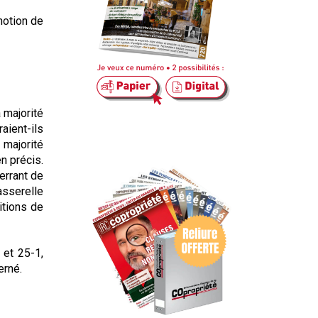
notion de
 majorité
aient-ils
 majorité
n précis.
errant de
asserelle
itions de
 et 25-1,
erné.